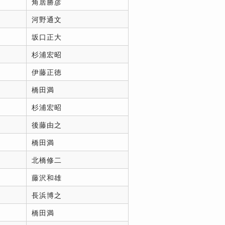
角居勝彦
河野通文
坂口正大
杉浦宏昭
伊藤正徳
橋田満
杉浦宏昭
後藤由之
橋田満
北橋修二
藤沢和雄
長浜博之
橋田満