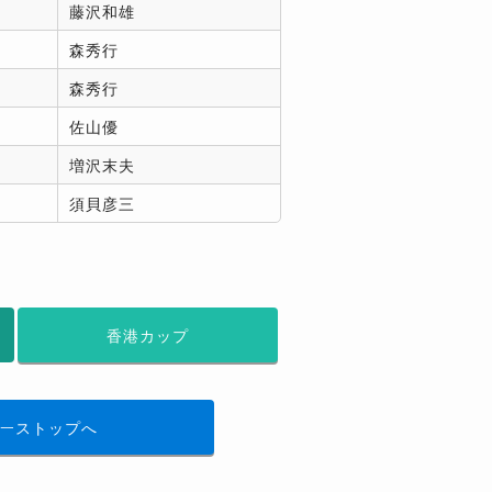
藤沢和雄
森秀行
森秀行
佐山優
増沢末夫
須貝彦三
香港カップ
ーストップへ