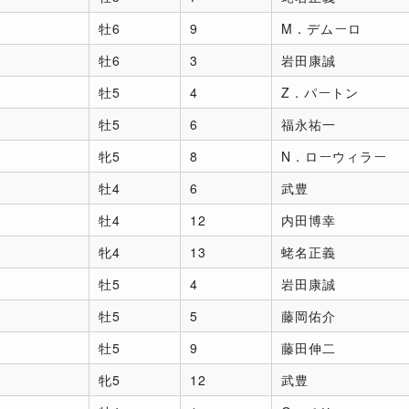
牡6
9
M．デムーロ
牡6
3
岩田康誠
牡5
4
Z．パートン
牡5
6
福永祐一
牝5
8
N．ローウィラー
牡4
6
武豊
牡4
12
内田博幸
牝4
13
蛯名正義
牡5
4
岩田康誠
牡5
5
藤岡佑介
牡5
9
藤田伸二
牝5
12
武豊