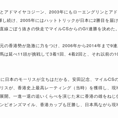
とアドマイヤコジーン、2003年にもローエングリンとア
揮し続け、2005年にはハットトリックが日本に2勝目を届
直線ごぼう抜きの快走でマイルCSからのG1連勝を決めた
の香港勢が急激に力をつけ、2006年から2014年まで9
馬は延べ11頭が挑戦して3着1回、4着2回と、それ以前の
前に日本のモーリスが立ちはだかる。安田記念、マイルCS
リスが、香港史上最高レーティング（当時）を獲得し、現
展開。一進一退の追いくらべを演じた末に香港の雄をねじ
ンピオンズマイル、香港カップも圧勝し、日本馬ながら現