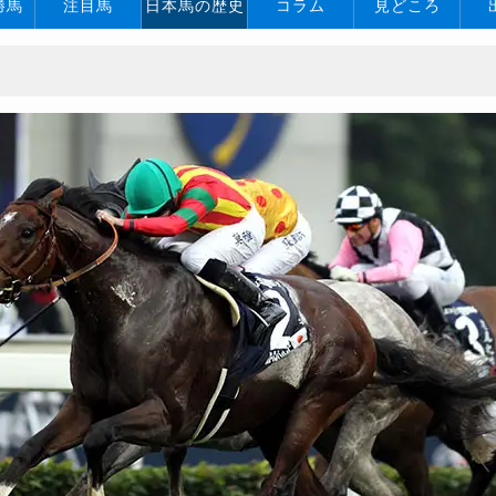
勝馬
注目馬
日本馬の歴史
コラム
見どころ