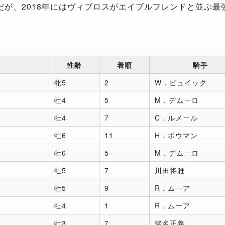
だが、2018年にはヴィブロスがエイブルフレンドと並ぶ
性齢
着順
騎手
牝5
2
W．ビュイック
牡4
5
M．デムーロ
牡4
7
C．ルメール
牡6
11
H．ボウマン
牡6
5
M．デムーロ
牡5
7
川田将雅
牡5
9
R．ムーア
牡4
1
R．ムーア
牡3
7
蛯名正義