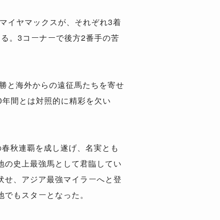
ドマイヤマックスが、それぞれ3着
ける。3コーナーで後方2番手の苦
。
連勝と海外からの遠征馬たちを寄せ
10年間とは対照的に精彩を欠い
の春秋連覇を成し遂げ、名実とも
地の史上最強馬として君臨してい
伏せ、アジア最強マイラーへと登
地でもスターとなった。