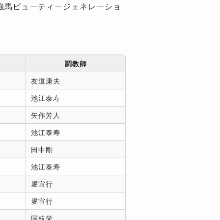
最強馬ビューティージェネレーショ
調教師
友道康夫
池江泰寿
矢作芳人
池江泰寿
田中剛
池江泰寿
堀宣行
堀宣行
国枝栄