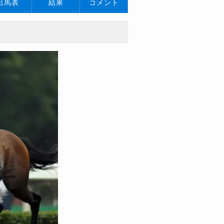
出馬表
結果
コメント