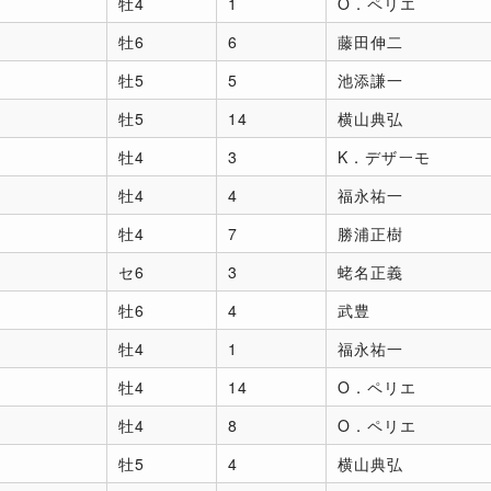
牡4
1
O．ペリエ
牡6
6
藤田伸二
牡5
5
池添謙一
牡5
14
横山典弘
牡4
3
K．デザーモ
牡4
4
福永祐一
牡4
7
勝浦正樹
セ6
3
蛯名正義
牡6
4
武豊
牡4
1
福永祐一
牡4
14
O．ペリエ
牡4
8
O．ペリエ
牡5
4
横山典弘