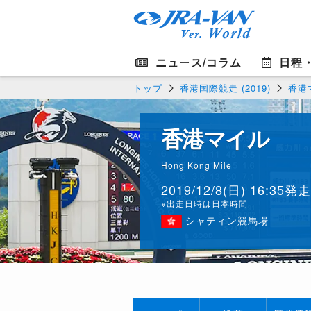
ニュース/コラム
日程
トップ
香港国際競走 (2019)
香港マ
香港マイル
Hong Kong Mile
2019/12/8(日) 16:35発走
※出走日時は日本時間
シャティン競馬場