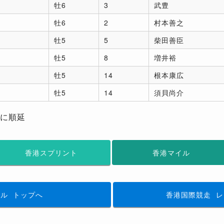
牡6
3
武豊
牡6
2
村本善之
牡5
5
柴田善臣
牡5
8
増井裕
牡5
14
根本康広
牡5
14
須貝尚介
月に順延
香港スプリント
香港マイル
イル
トップへ
香港国際競走
レ