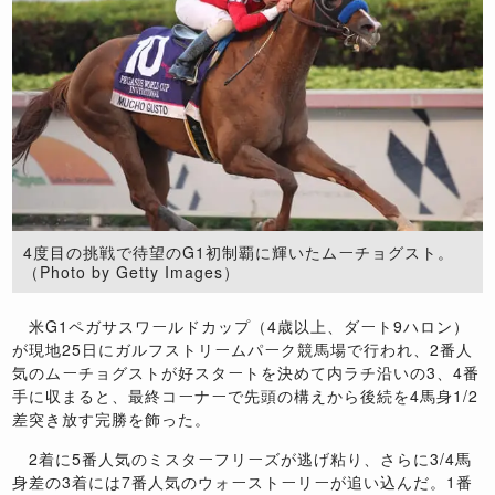
4度目の挑戦で待望のG1初制覇に輝いたムーチョグスト。
（Photo by Getty Images）
米G1ペガサスワールドカップ（4歳以上、ダート9ハロン）
が現地25日にガルフストリームパーク競馬場で行われ、2番人
気のムーチョグストが好スタートを決めて内ラチ沿いの3、4番
手に収まると、最終コーナーで先頭の構えから後続を4馬身1/2
差突き放す完勝を飾った。
2着に5番人気のミスターフリーズが逃げ粘り、さらに3/4馬
身差の3着には7番人気のウォーストーリーが追い込んだ。1番