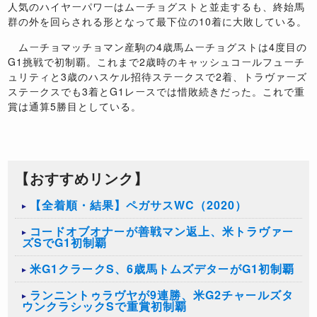
人気のハイヤーパワーはムーチョグストと並走するも、終始馬
群の外を回らされる形となって最下位の10着に大敗している。
ムーチョマッチョマン産駒の4歳馬ムーチョグストは4度目の
G1挑戦で初制覇。これまで2歳時のキャッシュコールフューチ
ュリティと3歳のハスケル招待ステークスで2着、トラヴァーズ
ステークスでも3着とG1レースでは惜敗続きだった。これで重
賞は通算5勝目としている。
【おすすめリンク】
【全着順・結果】ペガサスWC（2020）
コードオブオナーが善戦マン返上、米トラヴァー
ズSでG1初制覇
米G1クラークS、6歳馬トムズデターがG1初制覇
ランニントゥラヴヤが9連勝、米G2チャールズタ
ウンクラシックSで重賞初制覇