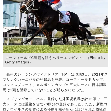
コーフィールドC連覇を狙うベリーエレガント。（Photo by
Getty Images）
豪州のレーシングヴィクトリア（RV）は現地3日、2021年ス
プリングカーニバルの登録馬を発表。コーフィールドカップ、
コックスプレート、メルボルンカップの三大レースに日本調教
馬は1頭も登録していないことが明らかになった。
スプリングカーニバルに登録した外国調教馬は計16頭で、三
大レースには重複を含む28頭分の登録があった。ただ、新型コ
ロナウイルスの影響による移動制限や新たに設けられた検疫条