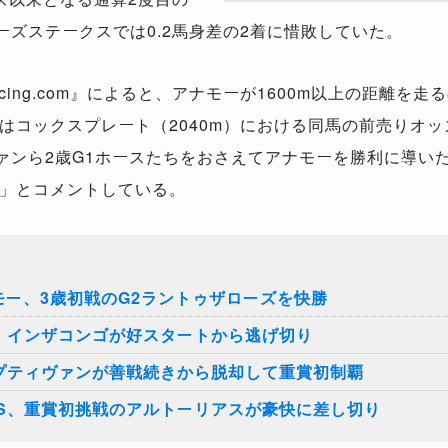
ーズステークスでは0.2馬身差の2着に惜敗していた。
ing.com』によると、アナモーが1600m以上の距離を
コックスプレート（2040m）における同馬の前売りオッズ
ァンら2歳G1ホースたちをおさえてアナモーを勝利に導いた
」とコメントしている。
モー、3歳初戦のG2ラントゥザローズを快勝
S、インザコンゴが好スタートから逃げ切り
ャプティヴァンが善戦続きから脱却して重賞初制覇
ドS、重賞初挑戦のアルトーリアスが豪快に差し切り