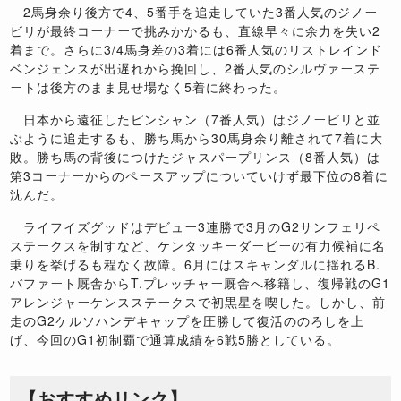
2馬身余り後方で4、5番手を追走していた3番人気のジノー
ビリが最終コーナーで挑みかかるも、直線早々に余力を失い2
着まで。さらに3/4馬身差の3着には6番人気のリストレインド
ベンジェンスが出遅れから挽回し、2番人気のシルヴァーステ
ートは後方のまま見せ場なく5着に終わった。
日本から遠征したピンシャン（7番人気）はジノービリと並
ぶように追走するも、勝ち馬から30馬身余り離されて7着に大
敗。勝ち馬の背後につけたジャスパープリンス（8番人気）は
第3コーナーからのペースアップについていけず最下位の8着に
沈んだ。
ライフイズグッドはデビュー3連勝で3月のG2サンフェリペ
ステークスを制すなど、ケンタッキーダービーの有力候補に名
乗りを挙げるも程なく故障。6月にはスキャンダルに揺れるB.
バファート厩舎からT.プレッチャー厩舎へ移籍し、復帰戦のG1
アレンジャーケンスステークスで初黒星を喫した。しかし、前
走のG2ケルソハンデキャップを圧勝して復活ののろしを上
げ、今回のG1初制覇で通算成績を6戦5勝としている。
【おすすめリンク】