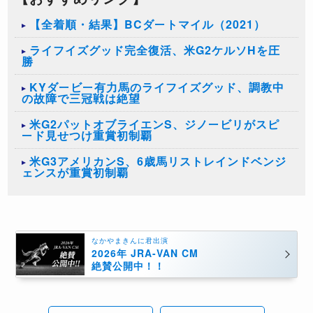
【全着順・結果】BCダートマイル（2021）
ライフイズグッド完全復活、米G2ケルソHを圧
勝
KYダービー有力馬のライフイズグッド、調教中
の故障で三冠戦は絶望
米G2パットオブライエンS、ジノービリがスピ
ード見せつけ重賞初制覇
米G3アメリカンS、6歳馬リストレインドベンジ
ェンスが重賞初制覇
なかやまきんに君出演
2026年 JRA-VAN CM
絶賛公開中！！