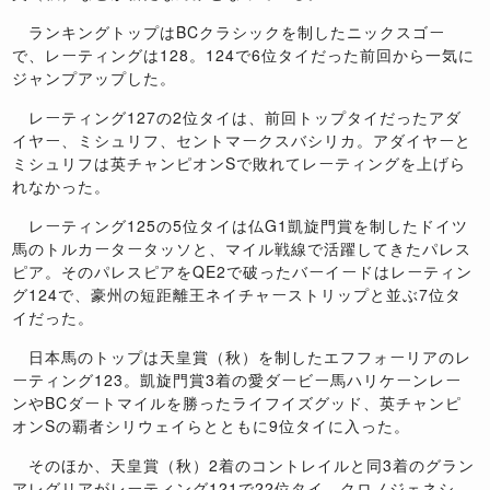
ランキングトップはBCクラシックを制したニックスゴー
で、レーティングは128。124で6位タイだった前回から一気に
ジャンプアップした。
レーティング127の2位タイは、前回トップタイだったアダ
イヤー、ミシュリフ、セントマークスバシリカ。アダイヤーと
ミシュリフは英チャンピオンSで敗れてレーティングを上げら
れなかった。
レーティング125の5位タイは仏G1凱旋門賞を制したドイツ
馬のトルカータータッソと、マイル戦線で活躍してきたパレス
ピア。そのパレスピアをQE2で破ったバーイードはレーティン
グ124で、豪州の短距離王ネイチャーストリップと並ぶ7位タ
イだった。
日本馬のトップは天皇賞（秋）を制したエフフォーリアのレ
ーティング123。凱旋門賞3着の愛ダービー馬ハリケーンレー
ンやBCダートマイルを勝ったライフイズグッド、英チャンピ
オンSの覇者シリウェイらとともに9位タイに入った。
そのほか、天皇賞（秋）2着のコントレイルと同3着のグラン
アレグリアがレーティング121で22位タイ。クロノジェネシ