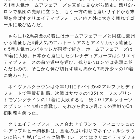
る1番人気ホームアフェアーズを直前に見ながら追走。残り2ハ
ロンで集団の先頭に立つと、もう一方の最も遠いサイドから末
脚を伸ばすクリエイティブフォースと内と外に大きく離れてゴ
ールに飛び込んだ。
さらに1/2馬身差の3着にはホームアフェアーズと同様に豪州
から遠征した4番人気のアルトーリアスとアメリカから遠征し
た5番人気カンパネッレが同着で続き、ホームアフェアーズは
20着に大敗。日本から遠征したグレナディアガーズはクリエイ
ティブフォースの前で道中を運び、残り2ハロンでは先頭に並
んだものの、そこから伸び切れず勝ち馬から7馬身少々の19着
に終わった。
ネイヴァルクラウンは今年1月にドバイのG2アルファヒディ
フォートで重賞初制覇。次戦はサウジの1351ターフスプリン
トでソングラインの11着に大敗するも、続くG1アルクオーツ
スプリントで4着に善戦し、それから約3か月ぶりの実戦でG1
初制覇を飾った。
クリエイティブフォースと合わせてワンツーフィニッシュの
C.アップルビー調教師は、直近の追い切りでネイヴァルクラウ
ンに跨ったW.ビュイック騎手（レースではクリエイティブフォ