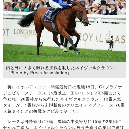
内と外に大きく離れる接戦を制したネイヴァルクラウン。
（Photo by Press Association）
英ロイヤルアスコット開催最終日の現地18日、G1プラチナ
ジュビリーステークス（4歳以上、芝6ハロン）が24頭により
争われ、20番枠から先行したネイヴァルクラウン（13番人気
タイ）が、1番枠から末脚勝負のクリエイティブフォース（6番
人気タイ）との接戦をクビ差で制した。
レースは外枠寄りに9頭、馬場の中央寄りに15頭の2集団に
分かれて進み、ネイヴァルクラウンは外ラチ寄りの集団で逃げ