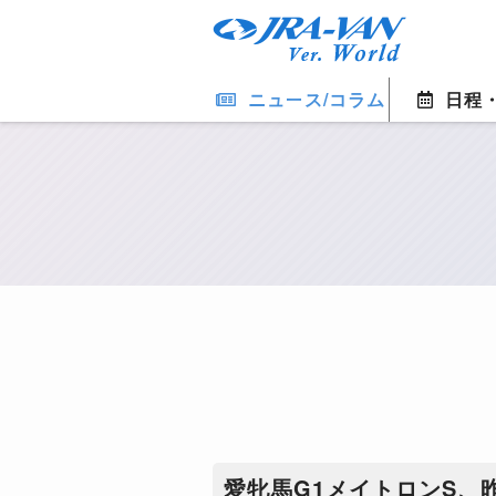
ニュース/コラム
日程
愛牝馬G1メイトロンS、