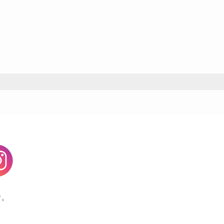
agram
す。