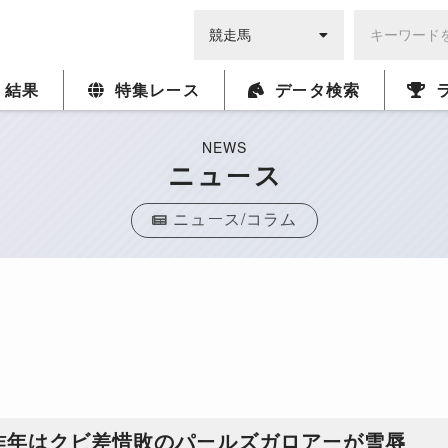
・結果
特集レース
データ検索
NEWS
ニュース
ニュース/コラム
昨年はクビ差惜敗のパールズガロアーが雪辱