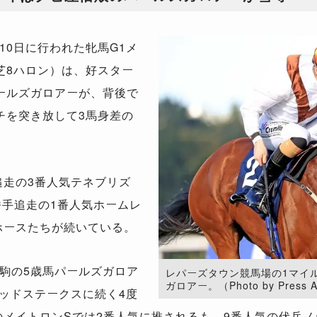
0日に行われた牝馬G1メ
芝8ハロン）は、好スター
ールズガロアーが、背後で
チを突き放して3馬身差の
追走の3番人気テネブリズ
3番手追走の1番人気ホームレ
ホースたちが続いている。
駒の5歳馬パールズガロア
レパーズタウン競馬場の1マイ
ガロアー。（Photo by Press As
タッドステークスに続く4度
のメイトロンSでは2番人気に推されるも、9番人気の伏兵