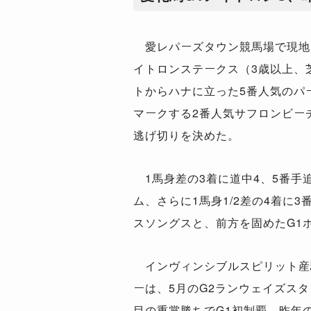
愛レパーズタウン競馬場で現地1
イトロンステークス（3歳以上、
トからハナに立った5番人気のパ
マークする2番人気サフロンビー
逃げ切りを決めた。
1馬身差の3着に道中4、5番手
ム、さらに1馬身1/2差の4着に
スソングスと、前方を固めたG1
インヴィンシブルスピリット産
ーは、5月のG2ランウェイズス
目の重賞勝ちでG1初制覇。昨年