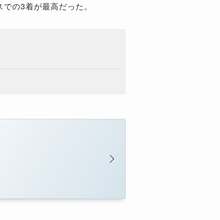
スでの
3
着が最高だった。