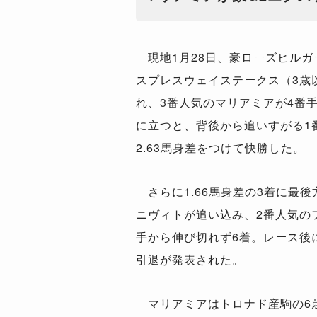
現地
1
月
28
日、豪ローズヒルガ
スプレスウェイステークス（
3
歳
れ、
3
番人気のマリアミアが
4
番
に立つと、背後から追いすがる
1
2.63
馬身差をつけて快勝した。
さらに
1.66
馬身差の
3
着に最後
ニヴィトが追い込み、
2
番人気の
手から伸び切れず
6
着。レース後
引退が発表された。
マリアミアはトロナド産駒の
6