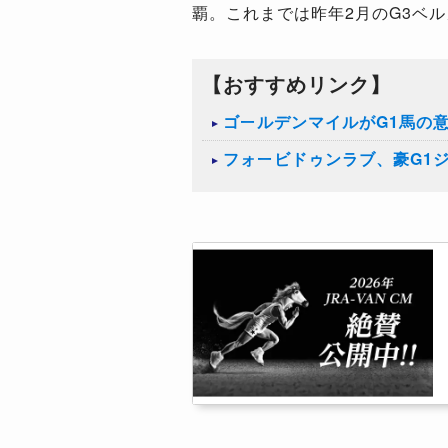
覇。これまでは昨年
2
月の
G3
ベル
【おすすめリンク】
ゴールデンマイルがG1馬の
フォービドゥンラブ、豪G1