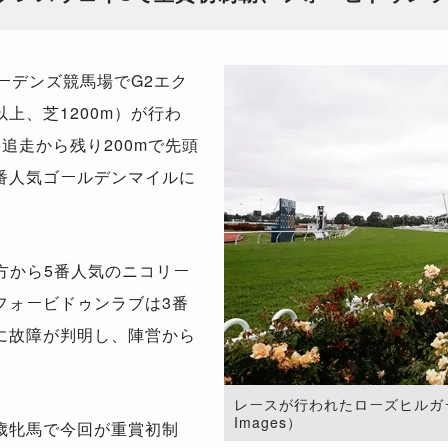
ーデンズ競馬場で
G2
エク
以上、芝
1200m
）が行わ
手追走から残り
200m
で先頭
番人気ゴールデンマイルに
方から
5
番人気のニコリー
フォービドゥンラブは
3
番
に故障が判明し、陣営から
レースが行われたローズヒルガーデン
Images）
歳牝馬で今回が重賞初制