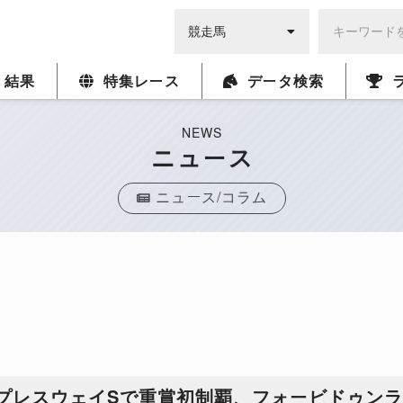
・結果
特集レース
データ検索
NEWS
ニュース
ニュース/コラム
スプレスウェイSで重賞初制覇、フォービドゥン