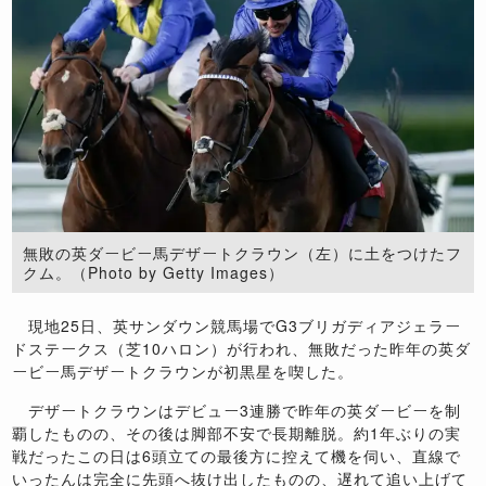
無敗の英ダービー馬デザートクラウン（左）に土をつけたフ
クム。（Photo by Getty Images）
現地25日、英サンダウン競馬場でG3ブリガディアジェラー
ドステークス（芝10ハロン）が行われ、無敗だった昨年の英ダ
ービー馬デザートクラウンが初黒星を喫した。
デザートクラウンはデビュー3連勝で昨年の英ダービーを制
覇したものの、その後は脚部不安で長期離脱。約1年ぶりの実
戦だったこの日は6頭立ての最後方に控えて機を伺い、直線で
いったんは完全に先頭へ抜け出したものの、遅れて追い上げて