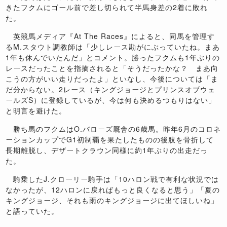
きたフクムにゴール前で差し切られて半馬身差の2着に敗れ
た。
英競馬メディア『At The Races』によると、同馬を管理す
るM.スタウト調教師は「少しレース勘がにぶっていたね。まあ
1年も休んでいたんだ」とコメント。勝ったフクムも1年ぶりの
レースだったことを指摘されると「そうだったかな？ まあ向
こうの方がいい走りだったよ」といなし、今後については「ま
だ分からない。2レース（キングジョージとプリンスオブウェ
ールズS）に登録しているが、今は何も決めるつもりはない」
と明言を避けた。
勝ち馬のフクムはO.バローズ厩舎の6歳馬。昨年6月のコロネ
ーションカップでG1初制覇を果たしたものの後肢を骨折して
長期離脱し、デザートクラウン同様に約1年ぶりの出走だっ
た。
騎乗したJ.クローリー騎手は「10ハロン戦で有利な状況では
なかったが、12ハロンに戻ればもっと良くなると思う」「夏の
キングジョージ、それも雨のキングジョージに出てほしいね」
と語っていた。