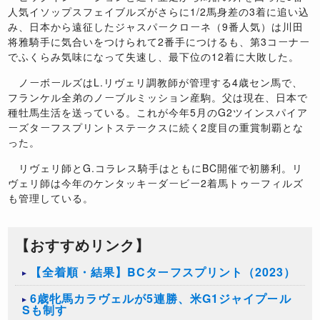
人気イソップスフェイブルズがさらに1/2馬身差の3着に追い込
み、日本から遠征したジャスパークローネ（9番人気）は川田
将雅騎手に気合いをつけられて2番手につけるも、第3コーナー
でふくらみ気味になって失速し、最下位の12着に大敗した。
ノーボールズはL.リヴェリ調教師が管理する4歳セン馬で、
フランケル全弟のノーブルミッション産駒。父は現在、日本で
種牡馬生活を送っている。これが今年5月のG2ツインスパイア
ーズターフスプリントステークスに続く2度目の重賞制覇とな
った。
リヴェリ師とG.コラレス騎手はともにBC開催で初勝利。リ
ヴェリ師は今年のケンタッキーダービー2着馬トゥーフィルズ
も管理している。
【おすすめリンク】
【全着順・結果】BCターフスプリント（2023）
6歳牝馬カラヴェルが5連勝、米G1ジャイプール
Sも制す