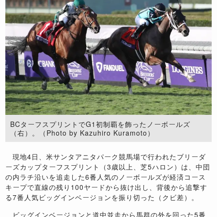
BCターフスプリントでG1初制覇を飾ったノーボールズ
（右）。（Photo by Kazuhiro Kuramoto）
現地4日、米サンタアニタパーク競馬場で行われたブリーダ
ーズカップターフスプリント（3歳以上、芝5ハロン）は、中団
の内ラチ沿いを追走した6番人気のノーボールズが経済コース
キープで直線の残り100ヤードから抜け出し、背後から追撃す
る7番人気ビッグインベージョンを振り切った（クビ差）。
ビッグインベージョンと道中並走から馬群の外を回った5番