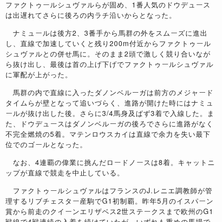
ファクトゥールシュヴァルらが固め、1番人気のドウデュース
は出遅れてさらに後ろの内ラチ沿いからとなった。
ナミュールは後方2、3番手から馬群の外をスムーズに進出
し、直線で加速していくと残り200m付近からファクトゥール
シュヴァルとの併せ馬に。そのまま2頭で激しく競り合いなが
ら抜け出し、最後は首の上げ下げでファクトゥールシュヴァル
に軍配が上がった。
馬群の内で直線に入ったダノンベルーガは前方のメジャード
タイムらが壁となって追いづらく、進路が開けた時にはナミュ
ールが抜け出した後。さらに3/4馬身及ばず3着で入線した。ま
た、ドウデュースはダノンベルーガの後ろでさらに進路がなく
不完全燃焼の5着。マテンロウスカイは直線で余力を失い最下
位でのゴールとなった。
なお、4連覇の偉業に挑んだロードノースは8着。キャットニ
ップが直線で競走を中止している。
ファクトゥールシュヴァルはフランスのJ.レニエ調教師が管
理するリブチェスター産駒でG1初制覇。昨年5月のイスパーン
賞から前走のクイーンエリザベス2世ステークスまで欧州のG1
戦線で4戦連続の入着を続けていたが、いずれも重めの馬場で