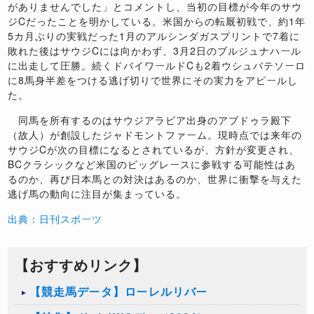
がありませんでした」とコメントし、当初の目標が今年のサウ
ジCだったことを明かしている。米国からの転厩初戦で、約1年
5カ月ぶりの実戦だった1月のアルシンダガスプリントで7着に
敗れた後はサウジCには向かわず、3月2日のブルジュナハール
に出走して圧勝。続くドバイワールドCも2着ウシュバテソーロ
に8馬身半差をつける逃げ切りで世界にその実力をアピールし
た。
同馬を所有するのはサウジアラビア出身のアブドゥラ殿下
（故人）が創設したジャドモントファーム。現時点では来年の
サウジCが次の目標になるとされているが、方針が変更され、
BCクラシックなど米国のビッグレースに参戦する可能性はあ
るのか、再び日本馬との対決はあるのか、世界に衝撃を与えた
逃げ馬の動向に注目が集まっている。
出典：日刊スポーツ
【おすすめリンク】
【競走馬データ】ローレルリバー