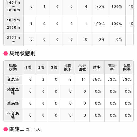
1401m
～
3
1
0
0
4
75%
100%
10
1800m
1801m
～
1
0
0
0
1
100%
100%
10
2100m
2101m
0
0
0
0
0
0%
0%
0
～
馬場状態別
馬場
4着
出走
連対
3着
1着
2着
3着
勝率
状態
以下
回数
率
内率
良馬場
6
2
0
3
11
55%
73%
73%
稍重馬
0
0
0
0
0
0%
0%
0%
場
重馬場
0
0
0
0
0
0%
0%
0%
不良馬
0
0
0
0
0
0%
0%
0%
場
関連ニュース