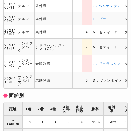
2022/
デルマー
条件戦
1
J．ヘルナンデス
ダ
07/31
2021/
デルマー
条件戦
1
F．プラ
ダ
09/06
2021/
デルマー
条件戦
4
A．セディーロ
ダ
08/07
サンタア
2021/
ラサロバレラステー
ニタパー
2
A．セディーロ
ダ
05/15
クス（G3）
ク
サンタア
2021/
ニタパー
未勝利戦
1
J．ヴェラスケス
ダ
04/03
ク
サンタア
2020/
ニタパー
未勝利戦
5
D．ヴァンダイク
ダ
10/03
ク
距離別
4着
出走
連対
3
距離
1着
2着
3着
勝率
以下
回数
率
内
～
2
1
0
3
6
33%
50%
50
1400m