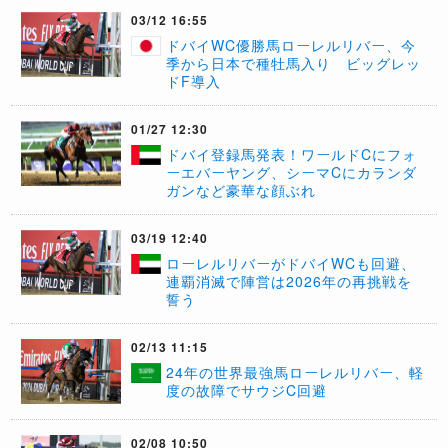
03/12 16:55
ドバイWC優勝馬ローレルリバー、今
季から日本で種牡馬入り ビッグレッ
ドF導入
01/27 12:30
ドバイ登録馬発表！ワールドCにフォ
ーエバーヤング、シーマCにカランダ
ガンなど豪華な顔ぶれ
03/19 12:40
ローレルリバーがドバイWCも回避、
連覇消滅で陣営は2026年の再挑戦を
誓う
02/13 11:15
24年の世界最強馬ローレルリバー、軽
度の故障でサウジC回避
02/08 10:50