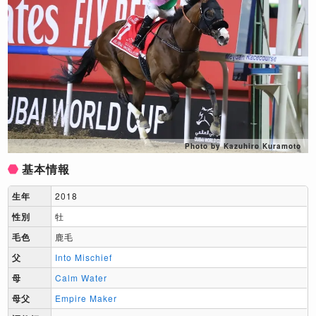
Photo by Kazuhiro Kuramoto
基本情報
生年
2018
性別
牡
毛色
鹿毛
父
Into Mischief
母
Calm Water
母父
Empire Maker