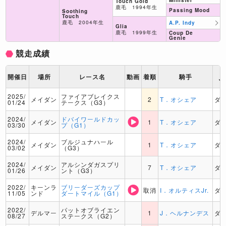
Minister
Touch Gold
鹿毛 1994年生
Passing Mood
Soothing
Touch
鹿毛 2004年生
A.P. Indy
Glia
鹿毛 1999年生
Coup De
Genie
競走成績
ト
開催日
場所
レース名
動画
着順
騎手
ッ
2025/
ファイアブレイクス
メイダン
2
T．オシェア
ダ
01/24
テークス（G3）
2024/
ドバイワールドカッ
メイダン
1
T．オシェア
ダ
03/30
プ（G1）
2024/
ブルジュナハール
メイダン
1
T．オシェア
ダ
03/02
（G3）
2024/
アルシンダガスプリ
メイダン
7
T．オシェア
ダ
01/26
ント（G3）
2022/
キーンラ
ブリーダーズカップ
取消
I．オルティスJr.
ダ
11/05
ンド
ダートマイル（G1）
2022/
パットオブライエン
デルマー
1
J．ヘルナンデス
ダ
08/27
ステークス（G2）