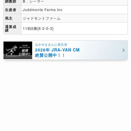
調教師
B．シーマー
生産者
Juddmonte Farms Inc
馬主
ジャドモントファーム
通算成
11戦6勝[6-2-0-3]
績
なかやまきんに君出演
2026年 JRA-VAN CM
絶賛公開中！！