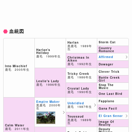
血統図
Storm Cat
Harlan
黒鹿毛 1989年
Country
生
Harlan's
Romance
Holiday
鹿毛 1999年生
Affirmed
Christmas In
Aiken
鹿毛 1992年生
Dowager
Into Mischief
鹿毛 2005年生
Clever Trick
Tricky Creek
鹿毛 1986年生
Battle Creek
Girl
Leslie's Lady
鹿毛 1996年生
Stop The
Music
Crystal Lady
鹿毛 1990年生
One Last Bird
Fappiano
Empire Maker
Unbridled
黒鹿毛 2000年
鹿毛 1987年生
生
Gana Facil
El Gran Senor
Toussaud
黒鹿毛 1989年
Image Of
生
Reality
Calm Water
鹿毛 2011年生
Deputy