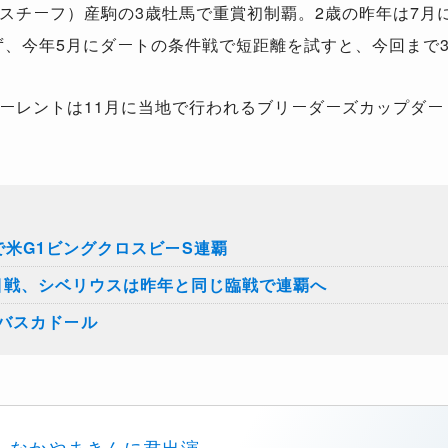
スチーフ）産駒の
3
歳牡馬で重賞初制覇。
2
歳の昨年は
7
月
ず、今年
5
月にダートの条件戦で短距離を試すと、今回まで
ーレントは
11
月に当地で行われるブリーダーズカップダー
で米G1ビングクロスビーS連覇
目戦、シベリウスは昨年と同じ臨戦で連覇へ
バスカドール
なかやまきんに君出演