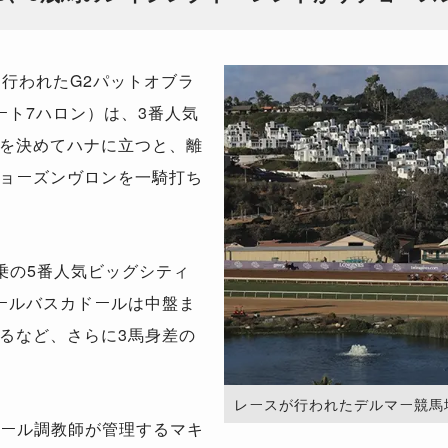
に行われた
G2
パットオブラ
ート
7
ハロン）は、
3
番人気
を決めてハナに立つと、離
ョーズンヴロンを一騎打ち
乗の
5
番人気ビッグシティ
ールバスカドールは中盤ま
るなど、さらに
3
馬身差の
レースが行われたデルマー競馬場。（Ph
ール調教師が管理するマキ