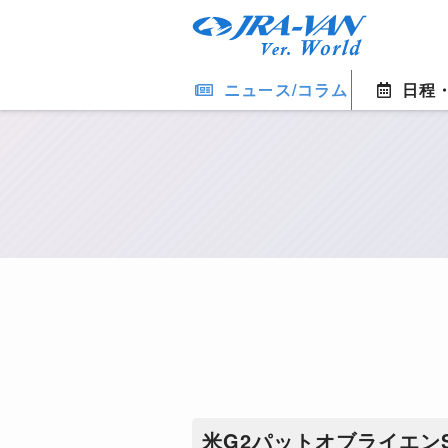
ニュース/コラム
日程
米G2パットオブライエン