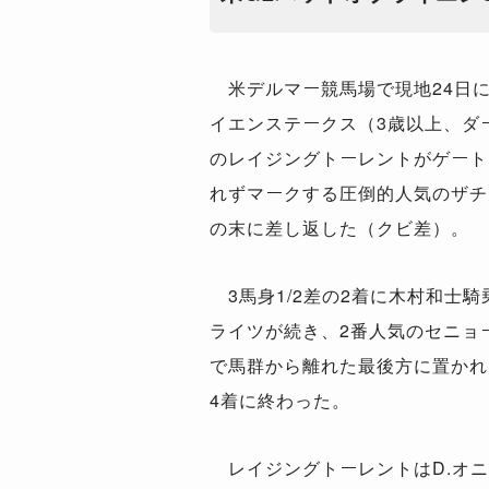
米デルマー競馬場で現地
24
日
イエンステークス（
3
歳以上、ダ
のレイジングトーレントがゲート
れずマークする圧倒的人気のザチ
の末に差し返した（クビ差）。
3
馬身
1/2
差の
2
着に木村和士騎
ライツが続き、
2
番人気のセニョ
で馬群から離れた最後方に置かれ
4
着に終わった。
レイジングトーレントは
D.
オニ