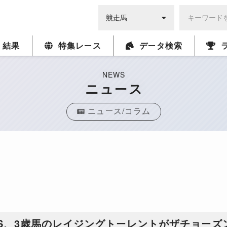
・結果
特集レース
データ検索
NEWS
ニュース
ニュース/コラム
S、3歳馬のレイジングトーレントがザチョーズ