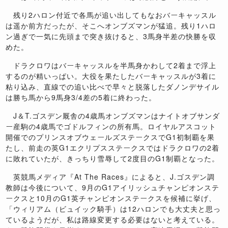
残り
2
ハロン付近で各馬が追い出してもなおバーキャッスル
は遥か前方だったが、そこへオンブズマンが猛追。残り
1
ハロ
ン過ぎで一気に先頭まで突き抜けると、
3
馬身半差の快勝を収
めた。
ドラクロワはバーキャッスルを半馬身かわして
2
着まで浮上
するのが精いっぱい。大役を果たしたバーキャッスルが
3
着に
粘り込み、直線での追い比べで早々と脱落したダノンデサイル
は勝ち馬から
9
馬身
3/4
差の
5
着に終わった。
J
＆
T.
ゴスデン厩舎の
4
歳馬オンブズマンはナイトオブサンダ
ー産駒の
4
歳馬でゴドルフィンの所有馬。ロイヤルアスコット
開催でのプリンスオブウェールズステークスで
G1
初制覇を果
たし、前走の英
G1
エクリプスステークスではドラクロワの
2
着
に敗れていたが、きっちり雪辱して
2
度目の
G1
制覇となった。
英競馬メディア『
At The Races
』によると、
J.
ゴスデン調
教師は今後について、
9
月の
G1
アイリッシュチャンピオンステ
ークスと
10
月の
G1
英チャンピオンステークスを候補に挙げ、
「ウィリアム（ビュイック騎手）は
12
ハロンでも大丈夫と思っ
ているようだが、私は路線変更する必要はないと考えている。