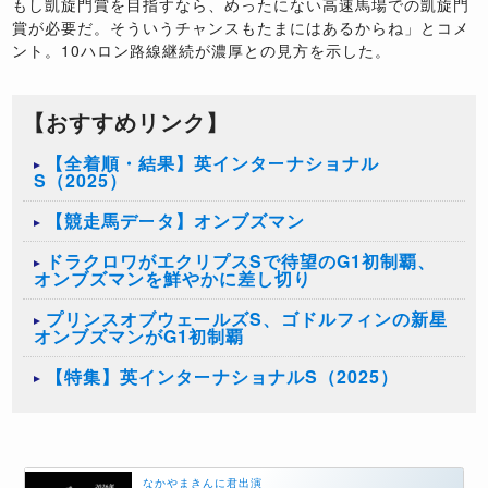
もし凱旋門賞を目指すなら、めったにない高速馬場での凱旋門
賞が必要だ。そういうチャンスもたまにはあるからね」とコメ
ント。
10
ハロン路線継続が濃厚との見方を示した。
【おすすめリンク】
【全着順・結果】英インターナショナル
S（2025）
【競走馬データ】オンブズマン
ドラクロワがエクリプスSで待望のG1初制覇、
オンブズマンを鮮やかに差し切り
プリンスオブウェールズS、ゴドルフィンの新星
オンブズマンがG1初制覇
【特集】英インターナショナルS（2025）
なかやまきんに君出演