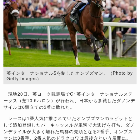
英インターナショナルSを制したオンブズマン。（Photo by
Getty Images）
現地
20
日、英ヨーク競馬場で
G1
英インターナショナルステ
ークス（芝
10.5
ハロン）が行われ、日本から参戦したダノンデ
サイルは
6
頭立ての
5
着に敗れた。
レースは
1
番人気に推されていたオンブズマンのラビットと
して追加登録したバーキャッスルが単騎で大逃げを打ち、ダノ
ンデサイルが大きく離れた馬群の先頭となる
2
番手、オンブズ
マンは
3
番手、
2
番人気のドラクロワは最後方という展開に。