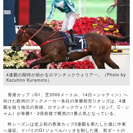
4連覇の期待が掛かるロマンチックウォリアー。（Photo by
Kazuhiro Kuramoto）
香港カップ（G1、芝2000メートル、14日＝シャティン）へ
向けた欧州のブックメーカー各社の単勝前売りオッズは、4連
覇を狙う地元の英雄、ロマンチックウォリアー（セン7、C・シ
ャム）が単勝1・2倍前後で断然の1番人気となっている。
昨シーズンは史上初の香港カップ3連覇を果たした後に中東
へ遠征。ドバイのG1ジェベルハッタを制した後、初ダートの