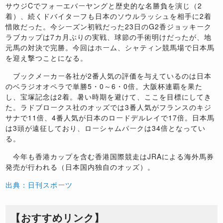
サウジCでフォーエバーヤングと歴史的な名勝負を演じ（2
着）、続くドバイターフも日本のソウルラッシュを相手に2着
惜敗だった。今シーズン初戦だった23日のG2香ジョッキーク
ラブカップは7カ月ぶりの実戦、球節の手術明けだったが、地
元馬の対決で完勝。今回はホーム、シャティン競馬場で日本馬
を迎え撃つことになる。
ブックメーカー各社が2番人気の評価を与えているのは日本
のベラジオオペラで単勝5・0～6・0倍。大阪杯連覇を果た
し、宝塚記念は2着。暑い時期を避けて、ここを目標にしてき
た。ラドブロークス社のオッズでは3番人気がフランスのキジ
サナで11倍、4番人気が日本のロードデルレイで17倍。日本馬
は3頭が遠征しており、ローシャムパークは34倍となってい
る。
今年も香港カップを含む香港国際競走はJRAによる海外馬券
発売が行われる（日本国内独自のオッズ）。
出典：日刊スポーツ
【おすすめリンク】