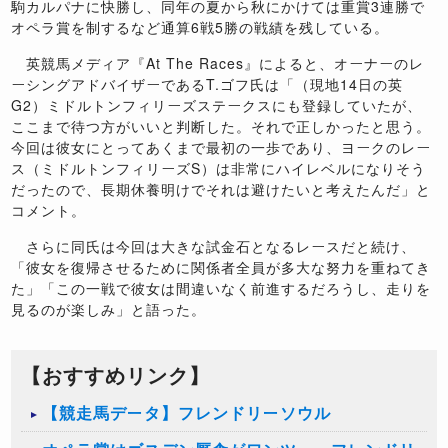
駒カルパナに快勝し、同年の夏から秋にかけては重賞3連勝で
オペラ賞を制するなど通算6戦5勝の戦績を残している。
英競馬メディア『At The Races』によると、オーナーのレ
ーシングアドバイザーであるT.ゴフ氏は「（現地14日の英
G2）ミドルトンフィリーズステークスにも登録していたが、
ここまで待つ方がいいと判断した。それで正しかったと思う。
今回は彼女にとってあくまで最初の一歩であり、ヨークのレー
ス（ミドルトンフィリーズS）は非常にハイレベルになりそう
だったので、長期休養明けでそれは避けたいと考えたんだ」と
コメント。
さらに同氏は今回は大きな試金石となるレースだと続け、
「彼女を復帰させるために関係者全員が多大な努力を重ねてき
た」「この一戦で彼女は間違いなく前進するだろうし、走りを
見るのが楽しみ」と語った。
【おすすめリンク】
【競走馬データ】フレンドリーソウル