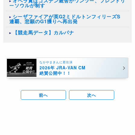
オペラ賞はゴスデン厩舎がワンツー、フレンドリ
ーソウルが制す
シーザファイアが英G2ミドルトンフィリーズS
連覇、悲願のG1獲りへ再出発
【競走馬データ】カルパナ
なかやまきんに君出演
2026年 JRA-VAN CM
絶賛公開中！！
前へ
次へ