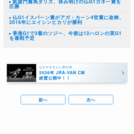
凱旋門賞馬ダリズ、休み明けの仏G1ガネー賞を
圧勝
仏G1イスパーン賞がアガ・カーン4世賞に改称、
2016年にエイシンヒカリが勝利
香港G1で3着のソジー、今後は12ハロンの英G1
を連戦予定
なかやまきんに君出演
2026年 JRA-VAN CM
絶賛公開中！！
前へ
次へ