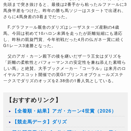
先頭まで突き抜けると、最後は2番手から粘ったルファールに3
馬身半差をつけた。昨年の勝ち馬ソジーはスタートで出遅れ、
さらに4馬身差の3着までだった。
F.グラファール厩舎のダリズはシーザスターズ産駒の4歳
馬。今回は初めて10ハロン未満を走ったが距離短縮にも適応
し、昨秋の凱旋門賞、今年初戦だった4月の仏ガネー賞に続く
G1レース3連勝となった。
父のアガ・カーン殿下の後を継いだザーラ王女はダリズを
「距離の柔軟性とパフォーマンスの安定性を兼ね添えた素晴ら
しい馬」と絶賛。大手ブックメーカー『コーラル』は来月のロ
イヤルアスコット開催での英G1プリンスオブウェールズステ
ークスでダリズのオッズを2.38倍の1番人気としている。
【おすすめリンク】
【全着順・結果】アガ・カーン4世賞（2026）
【競走馬データ】ダリズ