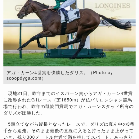
アガ・カーン4世賞を快勝したダリズ。（Photo by
scoopdyga.com）
現地21日、昨年までのイスパーン賞からアガ・カーン4世賞
に改称されたG1レース（芝1850m）が仏パリロンシャン競馬
場で行われ、昨年の凱旋門賞馬でアガ・カーンスタッド所有の
ダリズが圧勝した。
5頭立てながら縦長となったレースで、ダリズは真ん中の3番
手から追走。そのまま最後の直線に入ると持ったまま上がって
いき、残り300メートル付近で満を持してスパート。あっさり