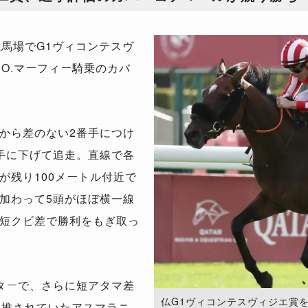
馬場でG1ヴィコンテスヴ
、O.マーフィー騎乗のカバ
から差のない2番手につけ
手に下げて追走。直線で各
が残り100メートル付近で
加わって5頭がほぼ横一線
短クビ差で勝利をもぎ取っ
ターで、さらに短アタマ差
仏G1ヴィコンテスヴィジエ賞を
に推されていたアスマラニ