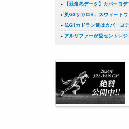
【競走馬データ】カバーヨデ
英G3サガロS、スウィート
仏G1カドラン賞はカバーヨ
アルリファーが愛セントレジ