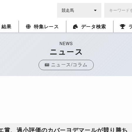
・結果
特集レース
データ検索
NEWS
ニュース
ニュース/コラム
ジエ賞、過小評価のカバーヨデマールが競り勝ち