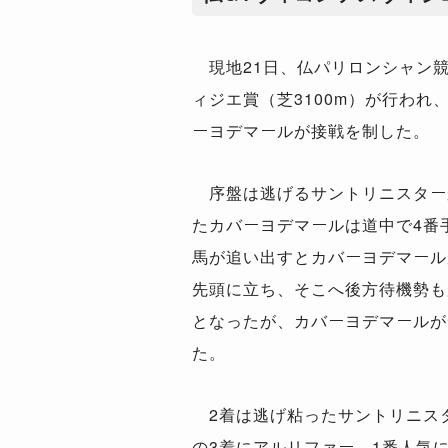
現地21日、仏パリロンシャン競
ィジエ賞（芝3100m）が行われ
ーヨデマールが接戦を制した。
序盤は逃げるサントリニスター
たカバーヨデマールは道中で4番
馬が追い出すとカバーヨデマール
先頭に立ち、そこへ後方待機勢も
となったが、カバーヨデマールが
た。
2着は逃げ粘ったサントリニス
の3着にアルリファー。1番人気