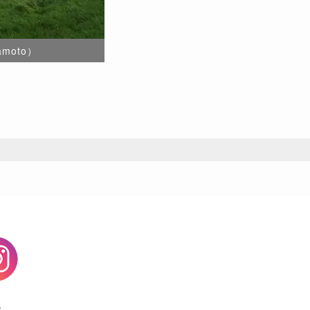
moto）
agram
す。