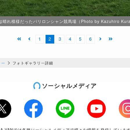
模様だったパリロンシャン競馬場（Photo by Kazuhiro Kura
1
2
3
4
5
6
リー
フォトギャラリー詳細
ソーシャルメディア
tter
Facebook
LINE
Youtube
Inst
RA-VANでは各種ソーシャルメディアで様々な情報を発信していま