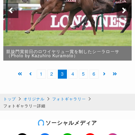
凱旋門賞前日のロワイヤリュー賞を制したシーラローサ
（Photo by Kazuhiro Kuramoto）
1
2
3
4
5
6
トップ
オリジナル
フォトギャラリー
フォトギャラリー詳細
ソーシャルメディア