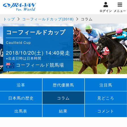
ログイン
メニュー
トップ
コーフィールドカップ(2018)
コラム
コーフィールドカップ
Caulfield Cup
2018/10/20(土) 14:40発走
※出走日時は日本時間
コーフィールド競馬場
沿革
歴代優勝馬
注目馬
日本馬の歴史
コラム
見どころ
出馬表
結果
コメント