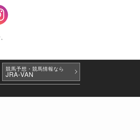
agram
す。
競馬予想・競馬情報なら
JRA-VAN