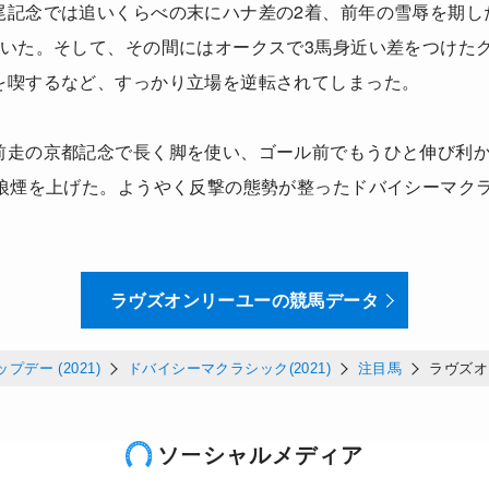
尾記念では追いくらべの末にハナ差の2着、前年の雪辱を期し
続いた。そして、その間にはオークスで3馬身近い差をつけた
を喫するなど、すっかり立場を逆転されてしまった。
前走の京都記念で長く脚を使い、ゴール前でもうひと伸び利
の狼煙を上げた。ようやく反撃の態勢が整ったドバイシーマク
ラヴズオンリーユーの競馬データ
デー (2021)
ドバイシーマクラシック(2021)
注目馬
ラヴズオ
ソーシャルメディア