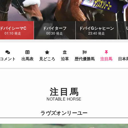
ドバイシーマC
ドバイターフ
ドバイGシャヒーン
01:10 発走
00:30 発走
23:40 発走
コメント
出馬表
見どころ
沿革
歴代優勝馬
注目馬
日本
注目馬
NOTABLE HORSE
ラヴズオンリーユー