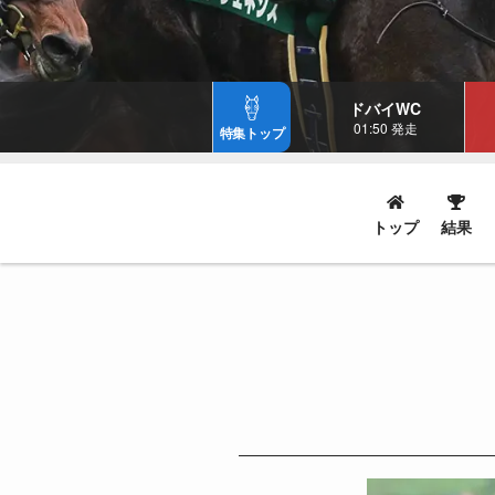
ドバイWC
01:50 発走
特集トップ
トップ
結果