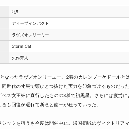
牝5
ディープインパクト
ラヴズオンリーミー
Storm Cat
矢作芳人
馬となったラヴズオンリーユー。2着のカレンブーケドールと
、同世代の牝馬で頭ひとつ抜けた実力を印象づけるものだっ
ザベス女王杯に直行したものの3着で初黒星。さらには疲労に
えるも回復が遅れて断念と歯車が狂っていった。
ラシックを狙うも今度は開催中止。帰国初戦のヴィクトリア