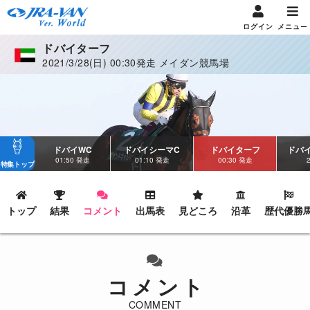
ログイン
メニュー
ドバイターフ
2021/3/28(日) 00:30発走 メイダン競馬場
ドバイWC
ドバイシーマC
ドバイターフ
ドバ
01:50 発走
01:10 発走
00:30 発走
特集トップ
トップ
結果
コメント
出馬表
見どころ
沿革
歴代優勝
コメント
COMMENT