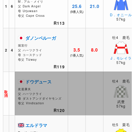
M．アル・メイリ
25.6
21.0
1
6
父
Dark Angel
母
Urjuwaan
(9番人気)
D．オニー
母父
Cape Cross
57kg
R113
ダノンベルーガ
牡4 鹿毛
堀宣行
3.5
8.0
2
4
父
ハーツクライ
母
コーステッド
(1番人気)
J．モレイラ
母父
Tizway
57kg
R119
ドウデュース
牡4 鹿毛
友道康夫
取
父
ハーツクライ
消
母
ダストアンドダイヤモンズ
武豊
母父
Vindication
57kg
R120
エルドラマ
牡5 栗毛