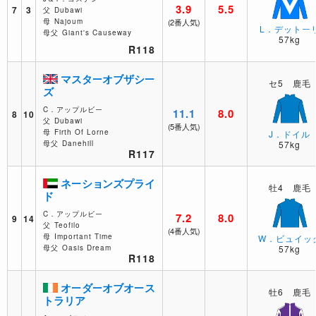
3.9
5.5
7
3
父
Dubawi
母
Najoum
(2番人気)
L．デットー
母父
Giant's Causeway
57kg
R118
マスターオブザシー
セ5 鹿毛
ズ
C．アップルビー
11.1
8.0
8
10
父
Dubawi
(5番人気)
母
Firth Of Lorne
J．ドイル
母父
Danehill
57kg
R117
ネーションズプライ
牡4 鹿毛
ド
C．アップルビー
7.2
8.0
9
14
父
Teofilo
(4番人気)
母
Important Time
W．ビュイッ
母父
Oasis Dream
57kg
R118
オーダーオブオース
牡6 鹿毛
トラリア