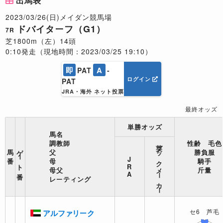
出馬表
2023/03/26(日)メイダン競馬場
ドバイターフ（G1）
7R
芝1800m（左）14頭
0:10発走（現地時間：2023/03/25 19:10）
即
A
PAT
-
ログイン
PAT
JRA・海外 ネット投票
最終オッズ
単勝オッズ
馬名
調教師
性齢 毛色
英ブックメーカー
ゲート番
馬
父
勝負服
J
番
母
騎手
R
母父
斤量
A
レーティング
セ6 芦毛
アルファリーク