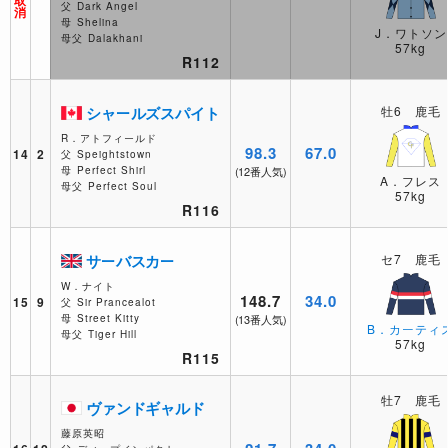
父
Dark Angel
消
母
Shelina
J．ワトソン
母父
Dalakhani
57kg
R112
シャールズスパイト
牡6 鹿毛
R．アトフィールド
98.3
67.0
14
2
父
Speightstown
母
Perfect Shirl
(12番人気)
A．フレス
母父
Perfect Soul
57kg
R116
サーバスカー
セ7 鹿毛
W．ナイト
148.7
34.0
15
9
父
Sir Prancealot
母
Street Kitty
(13番人気)
B．カーティ
母父
Tiger Hill
57kg
R115
牡7 鹿毛
ヴァンドギャルド
藤原英昭