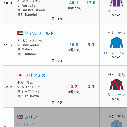
A．オブライエン
45.1
17.0
10
1
父
Australia
(10番人気)
母
Senta's Dream
R．ムーア
母父
Danehill
57kg
R115
セ6 鹿毛
リアルワールド
S．ビン・スルール
16.8
8.0
11
7
父
Dark Angel
母
Nafura
(6番人気)
O．マーフィ
母父
Dubawi
57kg
R123
セリフォス
牡4 栗毛
中内田充正
4.2
4.0
12
5
父
ダイワメジャー
母
シーフロント
(3番人気)
D．レーン
母父
Le Havre
57kg
R122
シリアー
セ7 芦毛
D．オメーラ
取