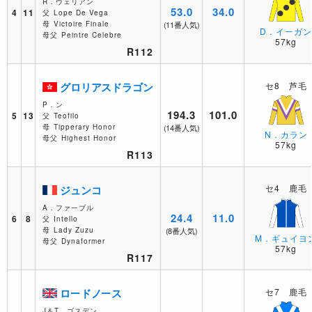
R．ヴェリアン
53.0
34.0
4
11
父
Lope De Vega
母
Victoire Finale
(11番人気)
D．イーガ
母父
Peintre Celebre
57kg
R112
グロリアスドラゴン
セ8 芦毛
P．ン
194.3
101.0
5
13
父
Teofilo
母
Tipperary Honor
(14番人気)
N．カラン
母父
Highest Honor
57kg
R113
セ4 鹿毛
ジュンコ
A．ファーブル
24.4
11.0
6
8
父
Intello
母
Lady Zuzu
(8番人気)
M．ギュイヨ
母父
Dynaformer
57kg
R117
ロードノース
セ7 鹿毛
J＆T．ゴスデン