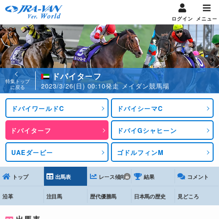
ログイン
メニュー
ドバイターフ
特集トップ
2023/3/26(日) 00:10発走 メイダン競馬場
に戻る
ドバイワールドC
ドバイシーマC
ドバイターフ
ドバイGシャヒーン
UAEダービー
ゴドルフィンM
トップ
出馬表
レース傾向
結果
コメント
沿革
注目馬
歴代優勝馬
日本馬の歴史
見どころ