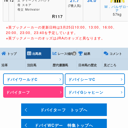
21.7
34.0
16
12
父
ディープインパクト
母
スキア
(7番人気)
M．バルザロ
ナ
母父
Motivator
57kg
R117
※英ブックメーカーの更新日時は3月25日10:00、13:00、16:00、
20:00、23:00、23:40を予定しています。
※英ブックメーカーのオッズはJRAのオッズと異なります。
トップ
出馬表
レース傾向
結果
コメント
沿革
注目馬
歴代優勝馬
日本馬の歴史
見どころ
ドバイワールドC
ドバイシーマC
ドバイターフ
ドバイGシャヒーン
ドバイターフ トップへ
ドバイWCデー 特集トップへ