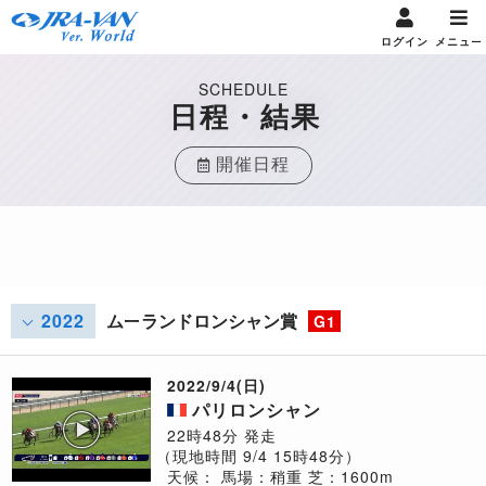
ログイン
メニュー
SCHEDULE
日程・結果
開催日程
2022
ムーランドロンシャン賞
G1
2022/9/4(日)
パリロンシャン
22時48分 発走
（現地時間 9/4 15時48分）
天候：
馬場：稍重
芝：1600m