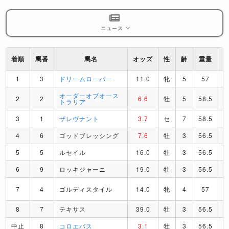
ニュース
着順
馬番
馬名
オッズ
性
齢
重量
1
3
ドリームローパー
11.0
牝
5
57
オーダーオブオース
2
2
6.6
牡
5
58.5
トラリア
3
1
ザレヴナント
3.7
セ
7
58.5
4
6
ゴッドブレッシング
7.6
牡
3
56.5
5
5
ルセイル
16.0
牡
3
56.5
6
9
ロッキジャーニ
19.0
牡
3
56.5
7
4
ゴルディスタイル
14.0
牝
4
57
8
7
テキサス
39.0
牡
3
56.5
中止
8
コロエバス
3.1
牡
3
56.5