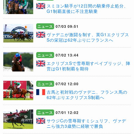
​スミヨン騎手が12日間の騎乗停止処分、
G1制覇直後に不注意騎乗
ニュース
07/03 09:51
ヴァデニが激闘を制す、英G1エクリプス
Sの栄冠は62年ぶりにフランスへ
ニュース
07/02 13:44
エクリプスSで雪辱期すベイブリッジ、陣
営はG1初制覇を期待
ニュース
07/02 12:00
古馬と初対戦のヴァデニ、フランス馬の
62年ぶりエクリプスS制覇へ
ニュース
07/01 12:02
サウジCの雪辱期すミシュリフ、ヴァデ
ニら強力3歳勢に経験で勝負