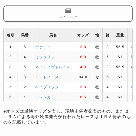
ニュース
着順
馬番
馬名
オッズ
性
齢
重量
1
6
ヴァデニ
3.8
牡
3
56.5
C
2
4
ミシュリフ
8.0
牡
5
61
D
3
5
ネイティヴトレイル
4.0
牡
3
56.5
W
4
3
ロードノース
34.0
セ
6
61
J
5
2
ベイブリッジ
3.3
牡
4
61
R
6
1
アレンカー
8.5
牡
4
61
T
※オッズは単勝オッズを表し、現地主催者発表のもの、または
ＪＲＡによる海外競馬発売が行われたレースはＪＲＡ発表のも
のを記載しています。