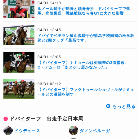
04/01 14:10
ルメール騎手が肋骨と鎖骨骨折 ドバイターフで落
馬、病院搬送 戦線離脱なら春G1に大きな影響
04/01 13:45
ドバイでベテラン横山典騎手が競馬学校同期の松永幹
師と2頭タッグ「最高です」
04/01 13:05
【ドバイターフ】ナミュールは短頭差の2着惜敗、
C・デムーロ「あと少し届かなかった」
03/31 03:12
【ドバイターフ】ファクトゥールシュヴァルがナミュ
ールとの激闘を制す
もっと見る
ドバイターフ 出走予定日本馬
ドウデュース
ダノンベルーガ