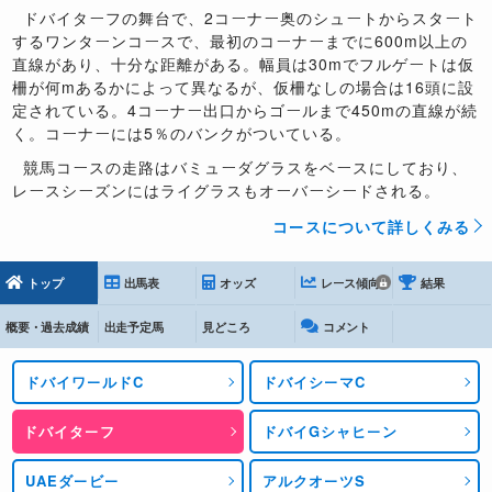
ドバイターフの舞台で、2コーナー奥のシュートからスタート
するワンターンコースで、最初のコーナーまでに600m以上の
直線があり、十分な距離がある。幅員は30mでフルゲートは仮
柵が何mあるかによって異なるが、仮柵なしの場合は16頭に設
定されている。4コーナー出口からゴールまで450mの直線が続
く。コーナーには5％のバンクがついている。
競馬コースの走路はバミューダグラスをベースにしており、
レースシーズンにはライグラスもオーバーシードされる。
コースについて詳しくみる
トップ
出馬表
オッズ
レース傾向
結果
概要・過去成績
出走予定馬
見どころ
コメント
ドバイワールドC
ドバイシーマC
ドバイターフ
ドバイGシャヒーン
UAEダービー
アルクオーツS