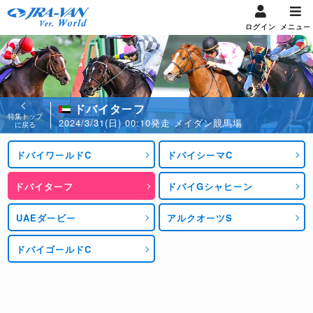
ログイン
メニュー
ドバイターフ
特集トップ
2024/3/31(日) 00:10発走 メイダン競馬場
に戻る
ドバイワールドC
ドバイシーマC
ドバイターフ
ドバイGシャヒーン
UAEダービー
アルクオーツS
ドバイゴールドC