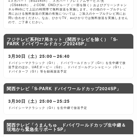
※スカパー！（BS234ch）、スカパー！プレミアムサービス/光
（CS688ch）、J:COM、CNCiグループ（一部を除く）およびグリーンチャン
ネルWebにて上記の時間帯で無料放送を実施します。その他のケーブルテレビ
局における無料放送の実施の有無については、ご加入のケーブルテレビ局にお
問い合わせください。なお、ひかりTV、auひかりでは無料放送を実施しません
ので、ご了承ください。
フジテレビ系列27局ネット（関西テレビを除く）「S-
PARK ドバイワールドカップ2024SP」
3月30日（土）25:00～26:40
ドバイシーマクラシック（G1）、ドバイワールドカップ（G1）を生中継で放
送予定のほか、UAEダービー（G2）、ドバイゴールデンシャヒーン（G1）、
ドバイターフ（G1）等を録画放送予定
関西テレビ「S-PARK ドバイワールドカップ2024SP」
3月30日（土）25:00～25:25
ドバイシーマクラシック（G1）を生中継で放送予定
関西テレビ「うまんちゅ ドバイワールドカップ生中継＆
現地から緊急生リポートSP」