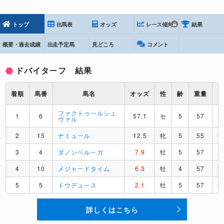
トップ
出馬表
オッズ
レース傾向
結果
概要・過去成績
出走予定馬
見どころ
コメント
ドバイターフ 結果
着順
馬番
馬名
オッズ
性
齢
重量
ファクトゥールシュ
1
6
57.1
セ
5
57
M
ヴァル
2
15
ナミュール
12.5
牝
5
55
C
3
4
ダノンベルーガ
7.9
牡
5
57
J
4
10
メジャードタイム
6.3
牡
4
57
5
5
ドウデュース
2.1
牡
5
57
詳しくはこちら