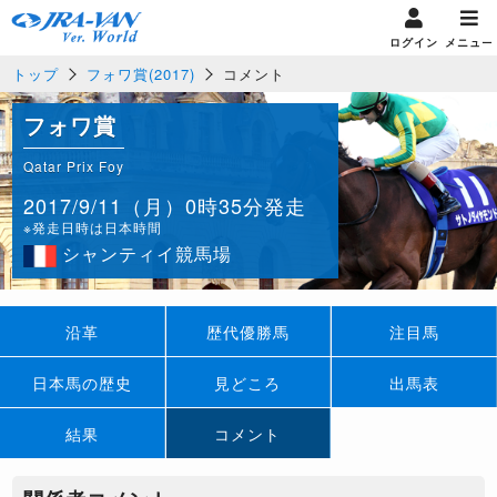
ログイン
メニュー
トップ
フォワ賞(2017)
コメント
フォワ賞
Qatar Prix Foy
2017/9/11（月）0時35分発走
※発走日時は日本時間
シャンティイ競馬場
沿革
歴代優勝馬
注目馬
日本馬の歴史
見どころ
出馬表
結果
コメント