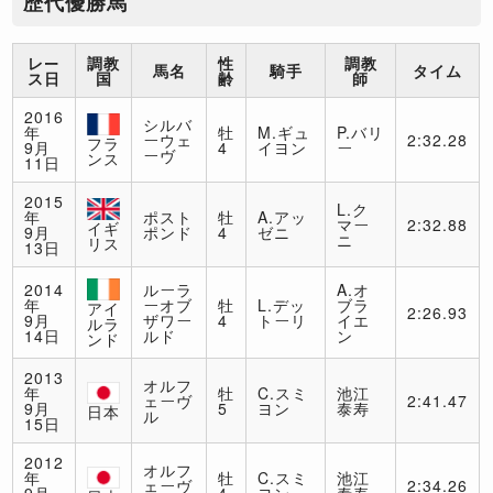
歴代優勝馬
レー
調教
性
調教
馬名
騎手
タイム
ス日
国
齢
師
2016
シルバ
年
牡
M.ギュ
P.バリ
ーウェ
2:32.28
フラ
9月
4
イヨン
ー
ーヴ
ンス
11日
2015
L.ク
年
ポスト
牡
A.アッ
マー
2:32.88
イギ
9月
ポンド
4
ゼニ
ニ
リス
13日
2014
ルーラ
A.オ
年
ーオブ
牡
L.デッ
ブラ
アイ
2:26.93
9月
ザワー
4
トーリ
イエ
ルラ
14日
ルド
ン
ンド
2013
オルフ
年
牡
C.スミ
池江
ェーヴ
2:41.47
9月
5
ヨン
泰寿
日本
ル
15日
2012
オルフ
年
牡
C.スミ
池江
ェーヴ
2:34.26