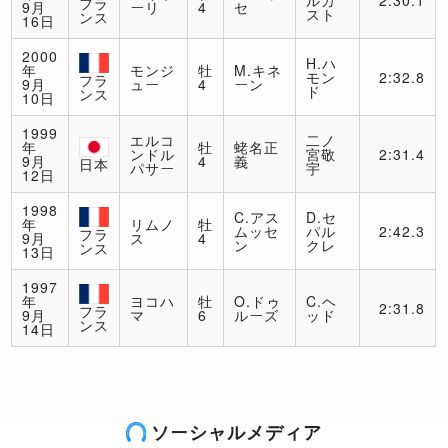
ルカ
2:30.1
フラ
9月
ーリ
4
セ
スト
ンス
16日
2000
H.ハ
年
モンジ
牡
M.キネ
モン
2:32.8
フラ
9月
ュー
4
ーン
ド
ンス
10日
1999
エルコ
二ノ
年
牡
蛯名正
ンドル
宮敬
2:31.4
9月
4
義
日本
パサー
宇
12日
1998
C.アス
D.セ
年
リムノ
牡
ムッセ
パル
2:42.3
フラ
9月
ス
4
ン
クレ
ンス
13日
1997
年
ヨコハ
牡
O.ドゥ
C.ヘ
2:31.8
フラ
9月
マ
6
ルーズ
ッド
ンス
14日
ソーシャルメディア