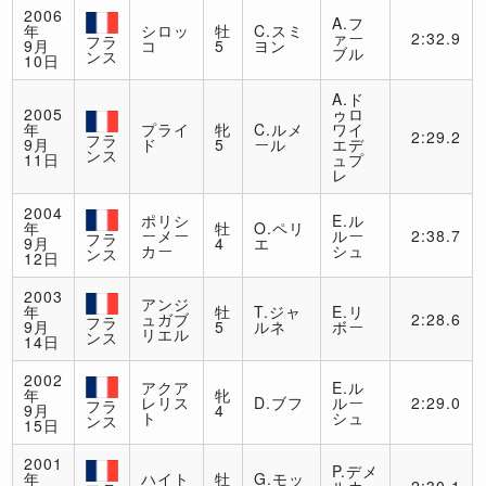
2006
A.フ
年
シロッ
牡
C.スミ
ァー
2:32.9
フラ
9月
コ
5
ヨン
ブル
ンス
10日
A.ド
2005
ゥロ
年
プライ
牝
C.ルメ
ワイ
2:29.2
フラ
9月
ド
5
ール
エデ
ンス
11日
ュプ
レ
2004
ポリシ
E.ル
年
牡
O.ペリ
ーメー
ルー
2:38.7
フラ
9月
4
エ
カー
シュ
ンス
12日
2003
アンジ
年
牡
T.ジャ
E.リ
ュガブ
2:28.6
フラ
9月
5
ルネ
ボー
リエル
ンス
14日
2002
アクア
E.ル
年
牝
レリス
D.ブフ
ルー
2:29.0
フラ
9月
4
ト
シュ
ンス
15日
2001
P.デメ
年
ハイト
牡
G.モッ