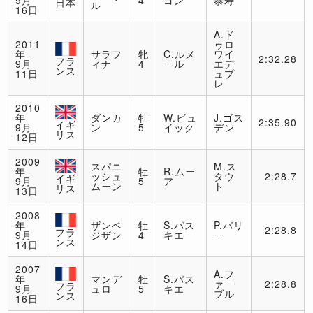
9月
4
ヨン
泰寿
日本
ル
16日
A.ド
2011
ゥロ
年
サラフ
牝
C.ルメ
ワイ
2:32.28
フラ
9月
ィナ
4
ール
エデ
ンス
11日
ュプ
レ
2010
年
ダンカ
牡
W.ビュ
J.ゴス
2:35.90
イギ
9月
ン
5
イック
デン
リス
12日
2009
スパニ
M.ス
年
牡
R.ムー
ッシュ
タウ
2:28.7
イギ
9月
5
ア
ムーン
ト
リス
13日
2008
年
ザンベ
牡
S.パス
P.バリ
2:28.8
フラ
9月
ジザン
4
キエ
ー
ンス
14日
2007
A.フ
年
マンデ
牡
S.パス
ァー
2:28.8
フラ
9月
ュロ
5
キエ
ブル
ンス
16日