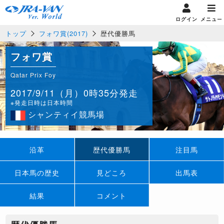
ログイン
メニュー
トップ
フォワ賞(2017)
歴代優勝馬
フォワ賞
Qatar Prix Foy
2017/9/11（月）0時35分発走
※発走日時は日本時間
シャンティイ競馬場
沿革
歴代優勝馬
注目馬
日本馬の歴史
見どころ
出馬表
結果
コメント