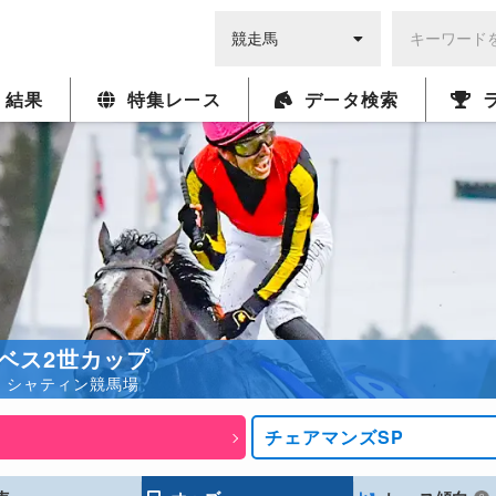
・結果
特集レース
データ検索
ベス2世カップ
40発走 シャティン競馬場
チェアマンズSP