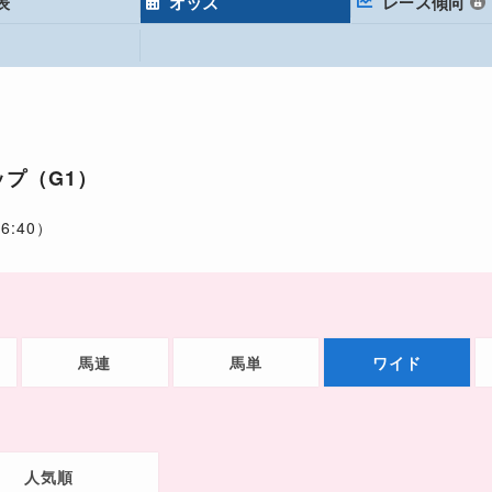
表
オッズ
レース傾向
ろ
プ（G1）
6:40）
馬連
馬単
ワイド
人気順