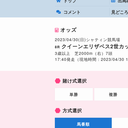
トップ
出馬
コメント
見どこ
オッズ
2023/04/30(日)シャティン競馬場
クイーンエリザベス2世カッ
8R
3歳以上 芝2000m（右）7頭
17:40発走（現地時間：2023/04/30 1
賭け式選択
単勝
複勝
方式選択
馬番順