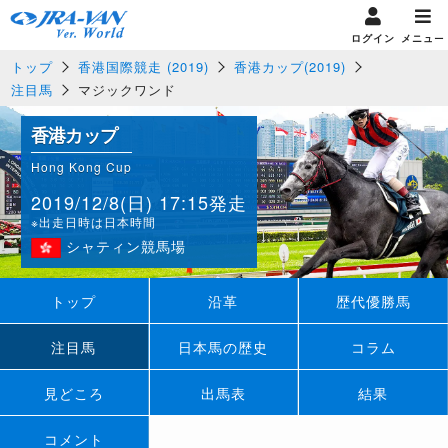
ログイン
メニュー
トップ
香港国際競走 (2019)
香港カップ(2019)
注目馬
マジックワンド
香港カップ
Hong Kong Cup
2019/12/8(日) 17:15発走
※出走日時は日本時間
シャティン競馬場
トップ
沿革
歴代優勝馬
注目馬
日本馬の歴史
コラム
見どころ
出馬表
結果
コメント