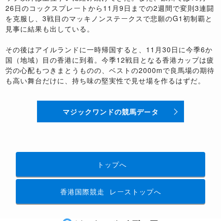
26日のコックスプレートから11月9日までの2週間で変則3連闘
を克服し、3戦目のマッキノンステークスで悲願のG1初制覇と
見事に結果も出している。
その後はアイルランドに一時帰国すると、11月30日に今季6か
国（地域）目の香港に到着。今季12戦目となる香港カップは疲
労の心配もつきまとうものの、ベストの2000mで良馬場の期待
も高い舞台だけに、持ち味の堅実性で見せ場を作るはずだ。
マジックワンドの競馬データ
トップへ
香港国際競走
レーストップへ