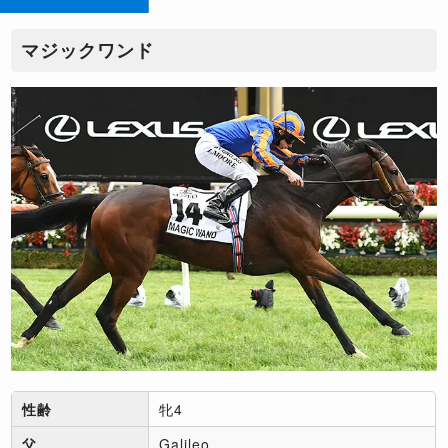
マジックワンド
性齢
牝4
父
Galileo