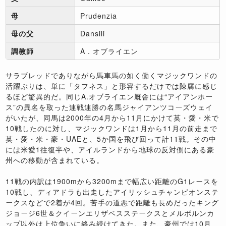
母
Prudenzia
母の父
Dansili
調教師
A．オブライエン
サラブレッドでありながら馬車馬の如く働くマジックワンドの
活躍ぶりは、単に「タフネス」と形容するだけでは陳腐に感じ
るほど驚異的だ。同じA.オブライエン厩舎には“アイアンホー
ス”の異名を取った連戦連勝の名馬ジャイアンツコーズウェイ
がいたが、同馬は2000年の4月から11月にかけて英・愛・米で
10戦したのに対し、マジックワンドは1月から11月の前走まで
英・愛・米・豪・UAEと、5か国を飛び回って計11戦。その中
には米愛1往復半や、アイルランドから地球の反対側にある豪
州への移動が含まれている。
11戦の内訳は1900mから3200mまで幅広い距離のG1レースを
10戦し、ディアドラも出走したアイリッシュチャンピオンステ
ークスなどで2着が4回。苦手の道悪で距離も長めだったキング
ジョージ6世＆クイーンエリザベスステークスとメルボルンカ
ップ以外は上位争いに絡み続けてきた。また、豪州では10月