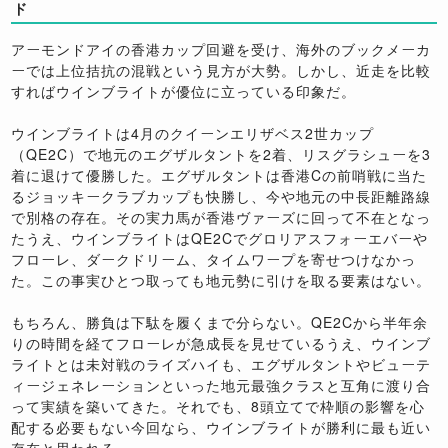
ド
アーモンドアイの香港カップ回避を受け、海外のブックメーカ
ーでは上位拮抗の混戦という見方が大勢。しかし、近走を比較
すればウインブライトが優位に立っている印象だ。
ウインブライトは4月のクイーンエリザベス2世カップ
（QE2C）で地元のエグザルタントを2着、リスグラシューを3
着に退けて優勝した。エグザルタントは香港Cの前哨戦に当た
るジョッキークラブカップも快勝し、今や地元の中長距離路線
で別格の存在。その実力馬が香港ヴァーズに回って不在となっ
たうえ、ウインブライトはQE2Cでグロリアスフォーエバーや
フローレ、ダークドリーム、タイムワープを寄せつけなかっ
た。この事実ひとつ取っても地元勢に引けを取る要素はない。
もちろん、勝負は下駄を履くまで分らない。QE2Cから半年余
りの時間を経てフローレが急成長を見せているうえ、ウインブ
ライトとは未対戦のライズハイも、エグザルタントやビューテ
ィージェネレーションといった地元最強クラスと互角に渡り合
って実績を築いてきた。それでも、8頭立てで枠順の影響を心
配する必要もない今回なら、ウインブライトが勝利に最も近い
存在と思われる。