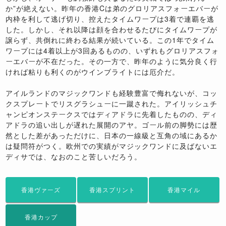
か”が絶えない。昨年の香港Cは弟のグロリアスフォーエバーが
内枠を利して逃げ切り、控えたタイムワープは3着で連覇を逃
した。しかし、それ以降は顔を合わせるたびにタイムワープが
譲らず、共倒れに終わる結果が続いている。この1年でタイム
ワープには4着以上が3回あるものの、いずれもグロリアスフォ
ーエバーが不在だった。その一方で、昨年のように気分良く行
ければ粘りも利くのがウインブライトには厄介だ。
アイルランドのマジックワンドも経験豊富で侮れないが、コッ
クスプレートでリスグラシューに一蹴された。アイリッシュチ
ャンピオンステークスではディアドラに先着したものの、ディ
アドラの追い出しが遅れた展開のアヤ。ゴール前の脚勢には歴
然とした差があっただけに、日本の一線級と互角の域にあるか
は疑問符がつく。欧州での実績がマジックワンドに及ばないエ
ディサでは、なおのこと苦しいだろう。
香港ヴァーズ
香港スプリント
香港マイル
香港カップ