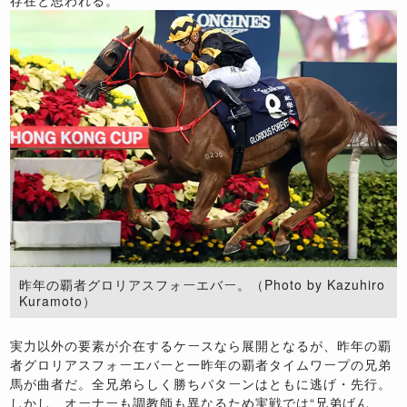
昨年の覇者グロリアスフォーエバー。（Photo by Kazuhiro
Kuramoto）
実力以外の要素が介在するケースなら展開となるが、昨年の覇
者グロリアスフォーエバーと一昨年の覇者タイムワープの兄弟
馬が曲者だ。全兄弟らしく勝ちパターンはともに逃げ・先行。
しかし、オーナーも調教師も異なるため実戦では“兄弟げん