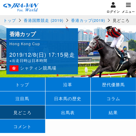
ログイン
メニュー
トップ
香港国際競走 (2019)
香港カップ(2019)
見どころ
香港カップ
Hong Kong Cup
2019/12/8(日) 17:15発走
※出走日時は日本時間
シャティン競馬場
トップ
沿革
歴代優勝馬
注目馬
日本馬の歴史
コラム
見どころ
出馬表
結果
コメント