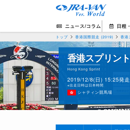
ニュース/コラム
日程
トップ
香港国際競走 (2019)
香港ス
香港スプリン
Hong Kong Sprint
2019/12/8(日) 15:25発走
※出走日時は日本時間
シャティン競馬場