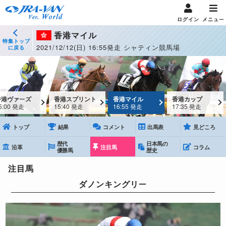
ログイン
メニュー
香港マイル
特集トップ
2021/12/12(日) 16:55発走 シャティン競馬場
に戻る
香港ヴァーズ
香港スプリント
香港マイル
香港カップ
5:00 発走
15:40 発走
16:55 発走
17:35 発走
トップ
結果
コメント
出馬表
見どころ
歴代
日本馬の
沿革
注目馬
コラム
優勝馬
歴史
注目馬
ダノンキングリー