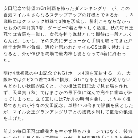
安田記念で待望のG1制覇を飾ったダノンキングリーが、この
香港マイルをさらなるステップアップの好機とできるか──。3
歳時にはクラシック戦線で3強を形成し、勝利こそならなかっ
たものの皐月賞3着、ダービー2着と華々しく活躍。秋の毎日王
冠では古馬を一蹴し、次代を担う逸材として期待は一段とふく
らんだ。しかし、その矢先にデビューから手綱を取ってきた戸
崎圭太騎手が負傷。適鞍と思われたマイルCSは乗り替わりに
なると、外が伸びる馬場で最内枠も徒となって5着に終わっ
た。
明け4歳初戦の中山記念でもG1ホース4頭を完封する一方、大
阪杯ではクビ2つ差で3着に惜敗。G1になると何かが足りない
もどかしい状態が続くと、その後は安田記念で見せ場を作れ
ず、天皇賞（秋）ではまさかの最下位に沈んで完全に歯車が狂
ってしまった。立て直しには7か月の時間を要し、ようやく復
帰できたのが今春の安田記念。単勝47.6倍まで評価を落とした
が、マイル女王グランアレグリアとの接戦を制して復活の狼煙
を上げた。
前走の毎日王冠は瞬発力を生かす勝ちパターンではなく、後方
からかなり早く動いて惜敗したが、川田将雅騎手によると安田