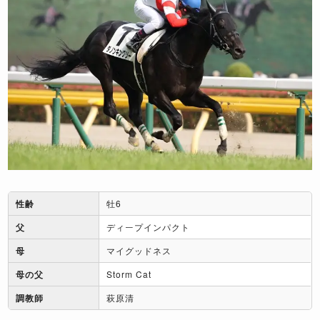
性齢
牡6
父
ディープインパクト
母
マイグッドネス
母の父
Storm Cat
調教師
萩原清