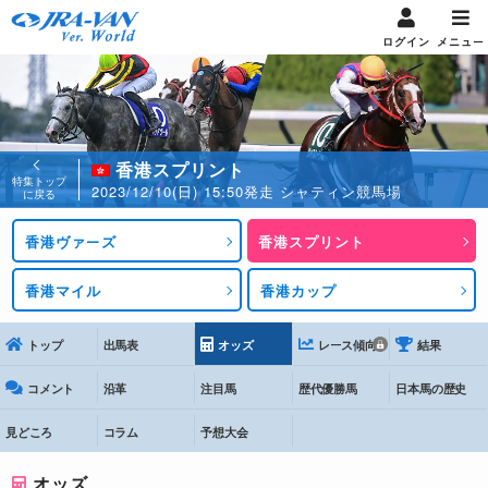
ログイン
メニュー
香港スプリント
特集トップ
2023/12/10(日) 15:50発走 シャティン競馬場
に戻る
香港ヴァーズ
香港スプリント
香港マイル
香港カップ
トップ
出馬表
オッズ
レース傾向
結果
コメント
沿革
注目馬
歴代優勝馬
日本馬の歴史
見どころ
コラム
予想大会
オッズ