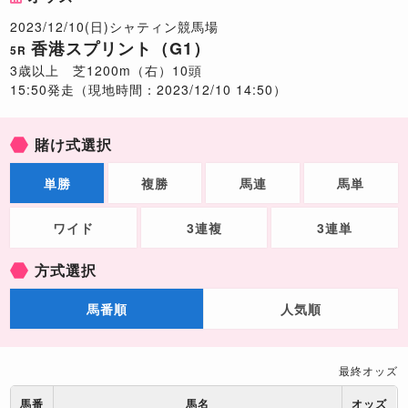
2023/12/10(日)シャティン競馬場
香港スプリント（G1）
5R
3歳以上 芝1200m（右）10頭
15:50発走（現地時間：2023/12/10 14:50）
賭け式選択
単勝
複勝
馬連
馬単
ワイド
3連複
3連単
方式選択
馬番順
人気順