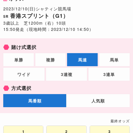
2023/12/10(日)シャティン競馬場
香港スプリント（G1）
5R
3歳以上 芝1200m（右）10頭
15:50発走（現地時間：2023/12/10 14:50）
賭け式選択
単勝
複勝
馬連
馬単
ワイド
3連複
3連単
方式選択
馬番順
人気順