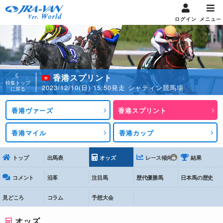
ログイン
メニュー
香港スプリント
特集トップ
2023/12/10(日) 15:50発走 シャティン競馬場
に戻る
香港ヴァーズ
香港スプリント
香港マイル
香港カップ
トップ
出馬表
オッズ
レース傾向
結果
コメント
沿革
注目馬
歴代優勝馬
日本馬の歴史
見どころ
コラム
予想大会
オッズ