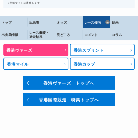
イレジン
117
※外部サイトに遷移します
プラダリア
116
トップ
出馬表
オッズ
レース傾向
結果
マルキザ
116
レース概要・
ファイブジーパッチ
113
出走馬情報
見どころ
コメント
コラム
過去結果
コンティニュアス
112
香港ヴァーズ
香港スプリント
ラシティブランシュ
111
香港マイル
香港カップ
カーインジェネレーション
108
エンスード
107
香港ヴァーズ トップへ
※注：単位はポンド。牝馬はアローワンスとして4ポンド（グラフの緑色部分）加
算。
香港国際競走 特集トップへ
JRAが12月5日時点での情報を基に作成したレーティン
グでは、1位となったのはオーストラリアのウィズアウト
アファイトで121、次いでイギリスのジアヴェロットが
119となっている。日本から出走するステレンボッシュ
は118、プラダリアは116となっている。