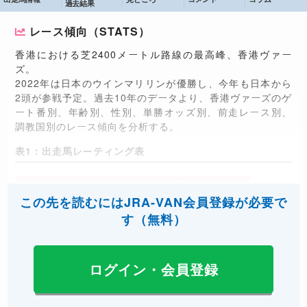
過去結果
レース傾向（STATS）
香港における芝2400メートル路線の最高峰、香港ヴァー
ズ。
2022年は日本のウインマリリンが優勝し、今年も日本から
2頭が参戦予定。過去10年のデータより、香港ヴァーズのゲ
ート番別、年齢別、性別、単勝オッズ別、前走レース別、
調教国別のレース傾向を分析する。
表1：出走馬レーティング表
ウィズアウトアファイト
121
この先を読むにはJRA-VAN会員登録が必要で
ジアヴェロット
119
す（無料）
ルクセンブルク
119
ステレンボッシュ
118
ログイン・会員登録
ドバイオナー
118