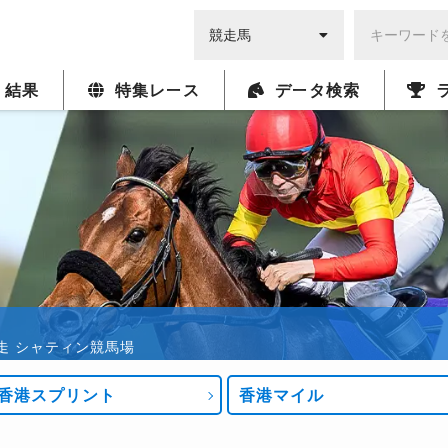
・結果
特集レース
データ検索
:45発走 シャティン競馬場
香港スプリント
香港マイル