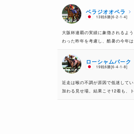
ベラジオオペラ
13戦6勝[6-2-1-4]
大阪杯連覇の実績に象徴されるよう
わった昨年を考慮し、酷暑の今年は
ローシャムパーク
19戦6勝[6-4-1-8]
近走は喉の不調が原因で低迷してい
加わる見せ場。結果こそ12着も、