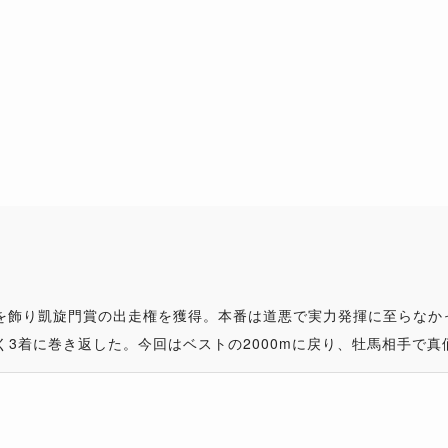
を飾り凱旋門賞の出走権を獲得。本番は道悪で実力発揮に至らなか
く3着に巻き返した。今回はベストの2000mに戻り、牡馬相手で