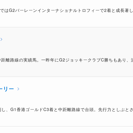
近ではG2バーレーンインターナショナルトロフィーで2着と成長著
中距離路線の実績馬。一昨年にG2ジョッキークラブC勝ちもあり、
ーリー
制し、G1香港ゴールドC3着と中距離路線で台頭。先行力としぶと