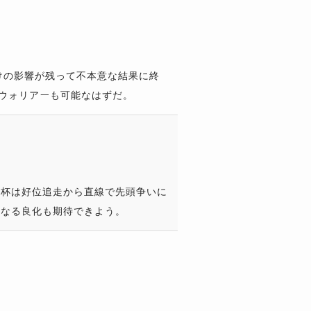
けの影響が残って不本意な結果に終
ウォリアーも可能なはずだ。
国杯は好位追走から直線で先頭争いに
らなる良化も期待できよう。