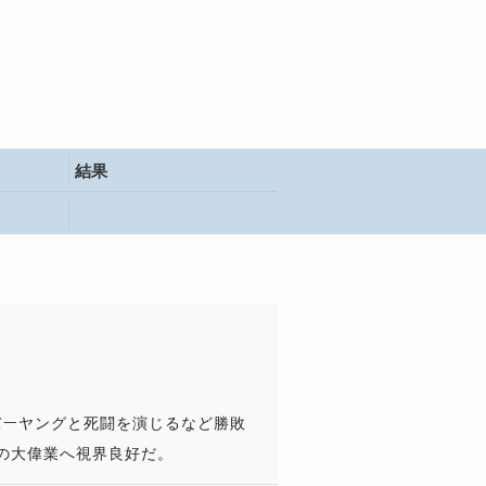
結果
バーヤングと死闘を演じるなど勝敗
の大偉業へ視界良好だ。