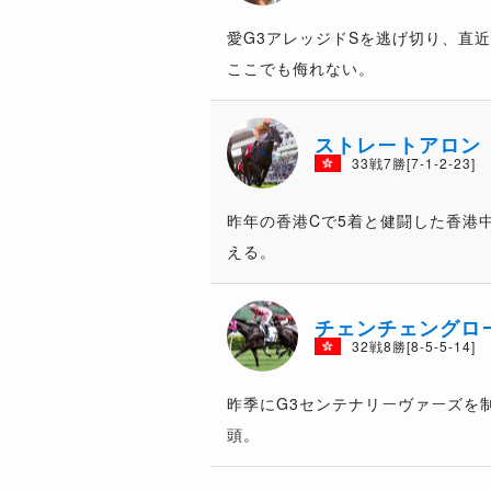
愛G3アレッジドSを逃げ切り、直
ここでも侮れない。
ストレートアロン
33戦7勝[7-1-2-23]
昨年の香港Cで5着と健闘した香港
える。
チェンチェングロ
32戦8勝[8-5-5-14]
昨季にG3センテナリーヴァーズを
頭。