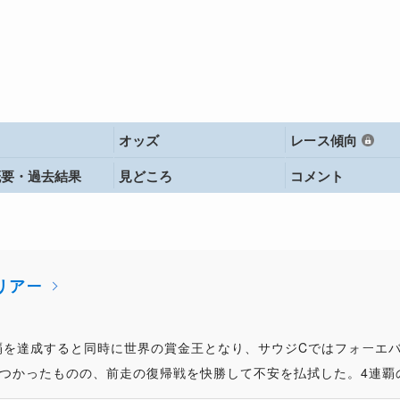
オッズ
レース傾向
概要・
過去結果
見どころ
コメント
リアー
覇を達成すると同時に世界の賞金王となり、サウジCではフォーエ
つかったものの、前走の復帰戦を快勝して不安を払拭した。4連覇