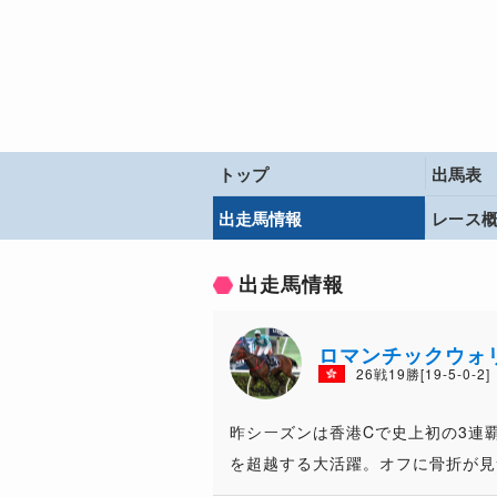
トップ
出馬表
出走馬情報
レース
出走馬情報
ロマンチックウォ
26戦19勝[19-5-0-2]
昨シーズンは香港Cで史上初の3連
を超越する大活躍。オフに骨折が見