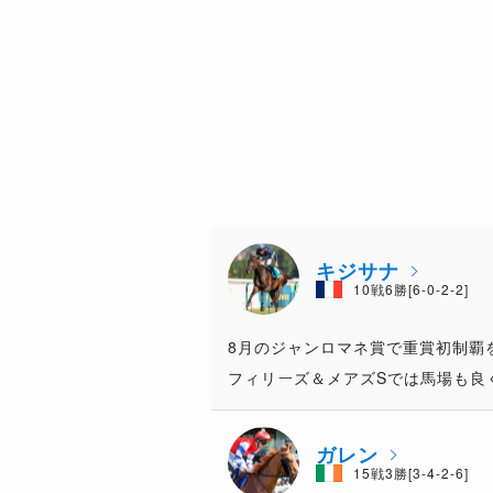
キジサナ
10戦6勝[6-0-2-2]
8月のジャンロマネ賞で重賞初制覇
フィリーズ＆メアズSでは馬場も良
ガレン
15戦3勝[3-4-2-6]