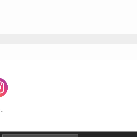
agram
す。