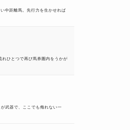
しい中距離馬。先行力を生かせれば
流れひとつで再び馬券圏内をうかが
さが武器で、ここでも侮れない一