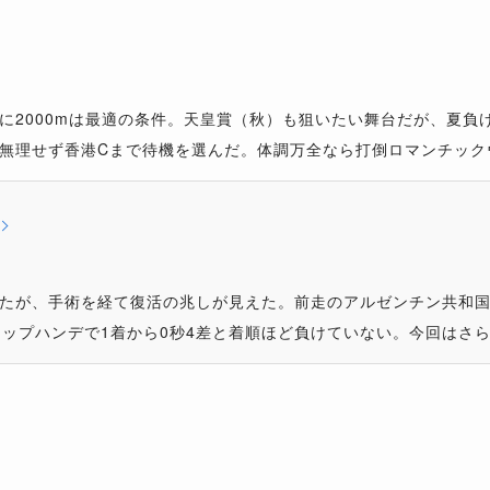
に2000mは最適の条件。天皇賞（秋）も狙いたい舞台だが、夏負
無理せず香港Cまで待機を選んだ。体調万全なら打倒ロマンチック
たが、手術を経て復活の兆しが見えた。前走のアルゼンチン共和
トップハンデで1着から0秒4差と着順ほど負けていない。今回はさ