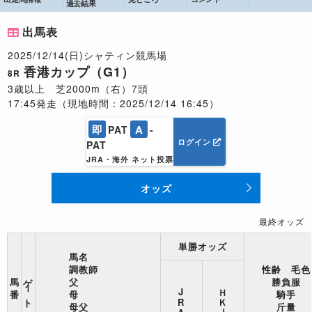
過去結果
出馬表
2025/12/14(日)シャティン競馬場
香港カップ（G1）
8R
3歳以上 芝2000m（右）7頭
17:45発走（現地時間：2025/12/14 16:45）
即
A
PAT
-
ログイン
PAT
JRA・海外 ネット投票
オッズ
最終オッズ
単勝オッズ
馬名
調教師
性齢 毛色
ゲート番
馬
父
勝負服
ＨＫＪＣ
J
番
母
騎手
R
母父
斤量