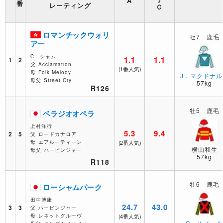
A
レーティング
ロマンチックウォリ
セ7 鹿毛
アー
C．シャム
1.1
1.1
1
2
父
Acclamation
(1番人気)
母
Folk Melody
J．マクドナル
母父
Street Cry
57kg
R126
牡5 鹿毛
ベラジオオペラ
上村洋行
5.3
9.4
2
5
父
ロードカナロア
母
エアルーティーン
(2番人気)
横山和生
母父
ハービンジャー
57kg
R118
牡6 鹿毛
ローシャムパーク
田中博康
24.7
43.0
3
3
父
ハービンジャー
母
レネットグルーヴ
(4番人気)
C．ルメー