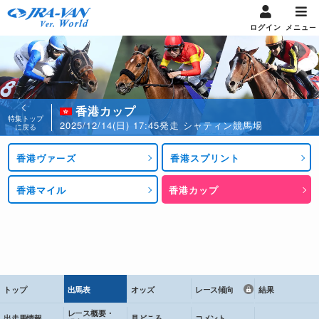
ログイン
メニュー
香港カップ
特集トップ
2025/12/14(日) 17:45発走 シャティン競馬場
に戻る
香港ヴァーズ
香港スプリント
香港マイル
香港カップ
トップ
出馬表
オッズ
レース傾向
結果
レース概要・
出走馬情報
見どころ
コメント