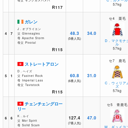
母父
キングカメハメハ
57kg
R117
セ4 栗毛
ガレン
J．オブライエン
48.3
34.0
4
7
父
Gleneagles
母
Apache Storm
(5番人気)
D．マクモナ
母父
Pivotal
ル
57kg
R115
セ7 鹿毛
ストレートアロン
D．ヘイズ
60.8
31.0
5
1
父
Fastnet Rock
母
Imperial Lass
(6番人気)
C．ウィリア
母父
Tavistock
ズ
57kg
R115
チェンチェングロー
セ5 青鹿毛
リー
K．ルイ
127.4
47.0
6
6
父
Mor Spirit
(7番人気)
母
Solid Scam
M．ギュイヨ