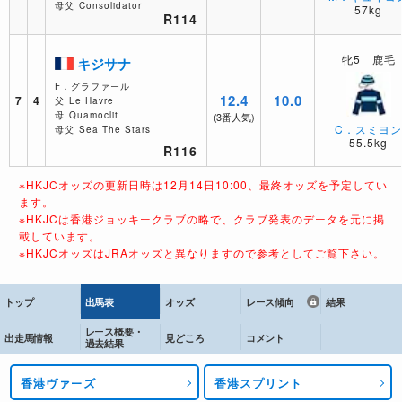
母父
Consolidator
57kg
R114
牝5 鹿毛
キジサナ
F．グラファール
12.4
10.0
7
4
父
Le Havre
母
Quamoclit
(3番人気)
C．スミヨ
母父
Sea The Stars
55.5kg
R116
※HKJCオッズの更新日時は12月14日10:00、最終オッズを予定してい
ます。
※HKJCは香港ジョッキークラブの略で、クラブ発表のデータを元に掲
載しています。
※HKJCオッズはJRAオッズと異なりますので参考としてご覧下さい。
トップ
出馬表
オッズ
レース傾向
結果
レース概要・
出走馬情報
見どころ
コメント
過去結果
香港ヴァーズ
香港スプリント