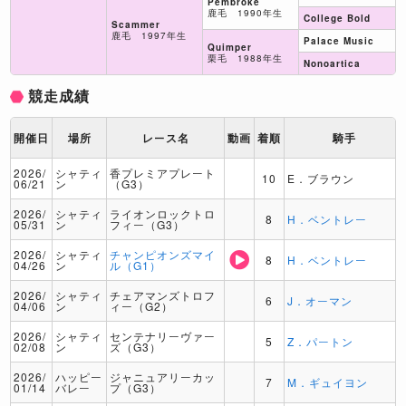
Pembroke
鹿毛 1990年生
College Bold
Scammer
鹿毛 1997年生
Palace Music
Quimper
栗毛 1988年生
Nonoartica
競走成績
開催日
場所
レース名
動画
着順
騎手
2026/
シャティ
香プレミアプレート
10
E．ブラウン
06/21
ン
（G3）
2026/
シャティ
ライオンロックトロ
8
H．ベントレー
05/31
ン
フィー（G3）
2026/
シャティ
チャンピオンズマイ
8
H．ベントレー
04/26
ン
ル（G1）
2026/
シャティ
チェアマンズトロフ
6
J．オーマン
04/06
ン
ィー（G2）
2026/
シャティ
センテナリーヴァー
5
Z．パートン
02/08
ン
ズ（G3）
2026/
ハッピー
ジャニュアリーカッ
7
M．ギュイヨン
01/14
バレー
プ（G3）