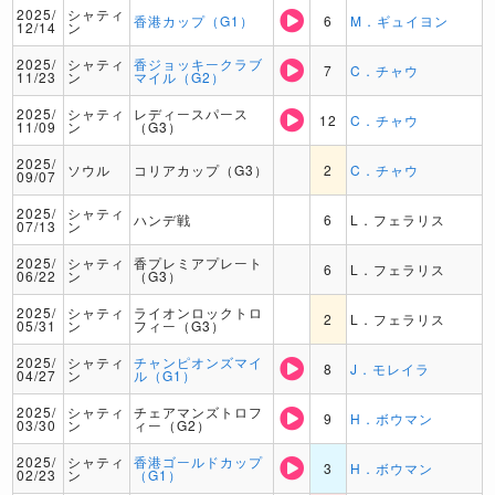
2025/
シャティ
香港カップ（G1）
6
M．ギュイヨン
12/14
ン
2025/
シャティ
香ジョッキークラブ
7
C．チャウ
11/23
ン
マイル（G2）
2025/
シャティ
レディースパース
12
C．チャウ
11/09
ン
（G3）
2025/
ソウル
コリアカップ（G3）
2
C．チャウ
09/07
2025/
シャティ
ハンデ戦
6
L．フェラリス
07/13
ン
2025/
シャティ
香プレミアプレート
6
L．フェラリス
06/22
ン
（G3）
2025/
シャティ
ライオンロックトロ
2
L．フェラリス
05/31
ン
フィー（G3）
2025/
シャティ
チャンピオンズマイ
8
J．モレイラ
04/27
ン
ル（G1）
2025/
シャティ
チェアマンズトロフ
9
H．ボウマン
03/30
ン
ィー（G2）
2025/
シャティ
香港ゴールドカップ
3
H．ボウマン
02/23
ン
（G1）