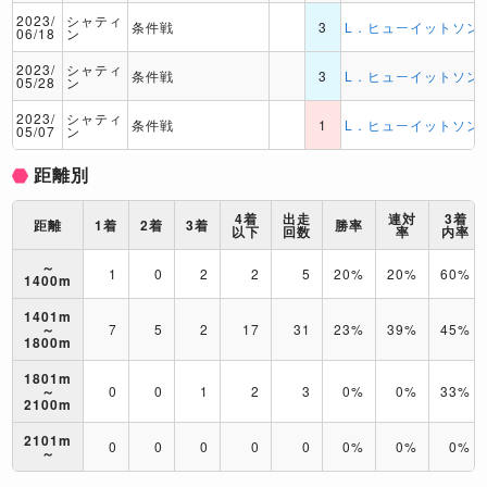
2023/
シャティ
条件戦
3
L．ヒューイットソン
06/18
ン
2023/
シャティ
条件戦
3
L．ヒューイットソン
05/28
ン
2023/
シャティ
条件戦
1
L．ヒューイットソン
05/07
ン
距離別
4着
出走
連対
3着
距離
1着
2着
3着
勝率
以下
回数
率
内率
～
1
0
2
2
5
20%
20%
60%
1400m
1401m
～
7
5
2
17
31
23%
39%
45%
1800m
1801m
～
0
0
1
2
3
0%
0%
33%
2100m
2101m
0
0
0
0
0
0%
0%
0%
～