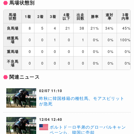
馬場状態別
馬場
4着
出走
連対
3着
1着
2着
3着
勝率
状態
以下
回数
率
内率
良馬場
8
5
4
21
38
21%
34%
45%
稍重馬
0
0
1
0
1
0%
0%
100%
場
重馬場
0
0
0
0
0
0%
0%
0%
不良馬
0
0
0
0
0
0%
0%
0%
場
関連ニュース
02/07 11:10
​昨秋に韓国移籍の種牡馬、モアスピリット
が急死
12/04 12:40
ボルトドーロ半弟のグローバルキャン
ペーンら、韓国に売却