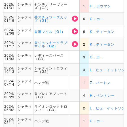
2025/
シャティ
センテナリーヴァー
1
H．ボウマン
01/31
ン
ズ（G3）
2025/
シャティ
香スチュワーズカッ
6
C．ホー
01/19
ン
プ（G1）
2024/
シャティ
香港マイル（G1）
6
K．ティータン
12/08
ン
2024/
シャティ
香ジョッキークラブ
2
K．ティータン
11/17
ン
マイル（G2）
2024/
シャティ
レディースパース
3
C．ホー
11/03
ン
（G3）
2024/
シャティ
シャティントロフィ
3
L．ヒューイットソン
10/13
ン
ー（G2）
2024/
シャティ
ハンデ戦
1
Z．パートン
07/14
ン
2024/
シャティ
香プレミアプレート
4
H．ベントレー
06/23
ン
（G3）
2024/
シャティ
ライオンロックトロ
2
L．ヒューイットソン
06/02
ン
フィー（G3）
2024/
シャティ
ハンデ戦
1
C．ホー
05/11
ン