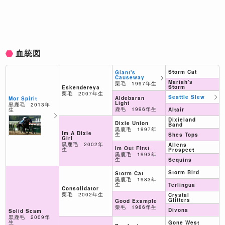
血統図
Storm Cat
Giant's
Causeway
Mariah's
栗毛 1997年生
Storm
Eskendereya
栗毛 2007年生
Seattle Slew
Aldebaran
Mor Spirit
Light
黒鹿毛 2013年
鹿毛 1996年生
生
Altair
Dixieland
Dixie Union
Band
黒鹿毛 1997年
Im A Dixie
生
Shes Tops
Girl
黒鹿毛 2002年
Allens
Im Out First
生
Prospect
黒鹿毛 1993年
生
Sequins
Storm Bird
Storm Cat
黒鹿毛 1983年
生
Terlingua
Consolidator
栗毛 2002年生
Crystal
Glitters
Good Example
栗毛 1986年生
Divona
Solid Scam
黒鹿毛 2009年
生
Gone West