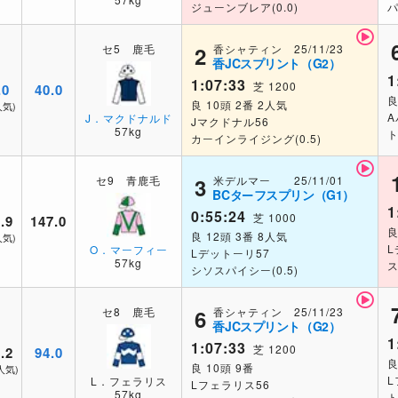
ジューンブレア(0.0)
パ
香シャティン 25/11/23
セ5 鹿毛
2
香JCスプリント（G2）
1
1:07:33
芝 1200
.0
40.0
良
良 10頭 2番 2人気
人気)
A
J．マクドナルド
Jマクドナル56
57kg
ト
カーインライジング(0.5)
米デルマー 25/11/01
セ9 青鹿毛
3
BCターフスプリン（G1）
1
0:55:24
芝 1000
.9
147.0
良
良 12頭 3番 8人気
人気)
L
O．マーフィー
Lデットーリ57
57kg
ス
シソスパイシー(0.5)
香シャティン 25/11/23
セ8 鹿毛
6
香JCスプリント（G2）
1
1:07:33
芝 1200
.2
94.0
良
良 10頭 9番
人気)
L
L．フェラリス
Lフェラリス56
57kg
ト