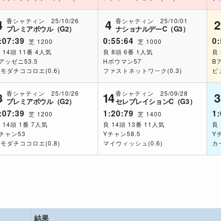
香シャティン 25/10/26
香シャティン 25/10/01
4
4
2
プレミアボウル（G2）
ナショナルデーC（G3）
:07:39
0:55:64
0:
芝 1200
芝 1000
 14頭 11番 4人気
良 8頭 6番 1人気
良
アッゼニ53.5
Hボウマン57
B
モダチココロエ(0.6)
ファストネットワーク(0.3)
ビ
香シャティン 25/10/26
香シャティン 25/09/28
8
14
3
プレミアボウル（G2）
セレブレイションC（G3）
:07:39
1:20:79
1:
芝 1200
芝 1400
 14頭 1番 7人気
良 14頭 13番 11人気
良 
チャン53
Yチャン58.5
Y
モダチココロエ(0.8)
マイウィッシュ(0.6)
カ
結果