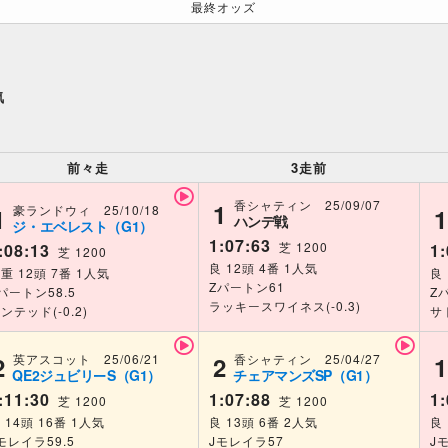
最終オッズ
気
前々走
3走前
香シャティン 25/09/07
1
豪ランドウィ 25/10/18
1
1
ハンデ戦
ジ・エベレスト（G1）
1:07:63
芝 1200
:08:13
1:
芝 1200
良 12頭 4番 1人気
重 12頭 7番 1人気
良
Zパートン61
パートン58.5
Z
ラッキースワイネス(-0.3)
ンテッド(-0.2)
サ
英アスコット 25/06/21
香シャティン 25/04/27
2
2
1
QE2ジュビリーS（G1）
チェアマンズSP（G1）
:11:30
1:07:88
1:
芝 1200
芝 1200
 14頭 16番 1人気
良 13頭 6番 2人気
良 
モレイラ59.5
Jモレイラ57
J