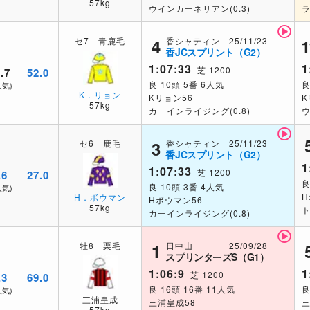
57kg
ウインカーネリアン(0.3)
ラ
香シャティン 25/11/23
セ7 青鹿毛
4
1
香JCスプリント（G2）
1:07:33
1
芝 1200
.7
52.0
良 10頭 5番 6人気
良
人気)
K．リョン
Kリョン56
K
57kg
カーインライジング(0.8)
ウ
香シャティン 25/11/23
セ6 鹿毛
3
香JCスプリント（G2）
1
1:07:33
芝 1200
.6
27.0
良
良 10頭 3番 4人気
人気)
H
H．ボウマン
Hボウマン56
57kg
ト
カーインライジング(0.8)
日中山 25/09/28
牡8 栗毛
1
スプリンターズS（G1）
1:06:9
1
芝 1200
.3
69.0
良 16頭 16番 11人気
良
人気)
三浦皇成
三浦皇成58
三
57kg