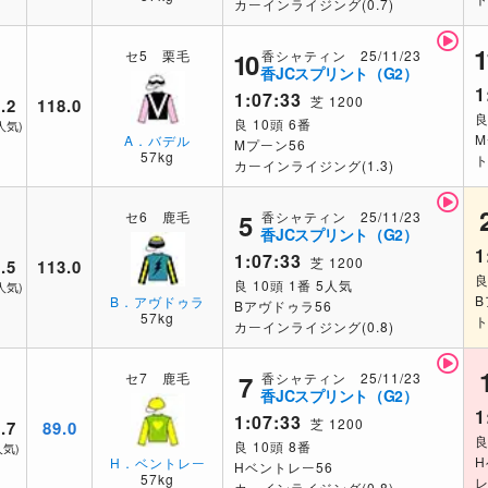
カーインライジング(0.7)
1
香シャティン 25/11/23
セ5 栗毛
10
香JCスプリント（G2）
1
1:07:33
芝 1200
.2
118.0
良
良 10頭 6番
人気)
M
A．バデル
Mプーン56
57kg
ト
カーインライジング(1.3)
香シャティン 25/11/23
セ6 鹿毛
5
香JCスプリント（G2）
1
1:07:33
芝 1200
.5
113.0
良
良 10頭 1番 5人気
人気)
B
B．アヴドゥラ
Bアヴドゥラ56
57kg
ト
カーインライジング(0.8)
香シャティン 25/11/23
セ7 鹿毛
7
香JCスプリント（G2）
1
1:07:33
芝 1200
.7
89.0
良
良 10頭 8番
人気)
H
H．ベントレー
Hベントレー56
57kg
レ
カーインライジング(0.8)