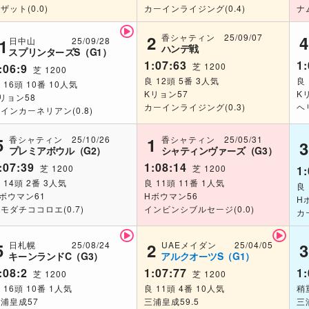
ザット(0.0)
カーインライジング(0.4)
ナ
香シャティン 25/09/07
2
4
日中山 25/09/28
1
ハンデ戦
スプリンターズS（G1）
1:07:63
1:
芝 1200
:06:9
芝 1200
良 12頭 5番 3人気
良
 16頭 10番 10人気
Kリョン57
K
リョン58
カーインライジング(0.3)
ヘ
インカーネリアン(0.8)
香シャティン 25/10/26
香シャティン 25/05/31
5
1
3
プレミアボウル（G2）
シャティンヴァーズ（G3）
:07:39
1:08:14
芝 1200
芝 1200
1:
 14頭 2番 3人気
良 11頭 11番 1人気
良 
ボウマン61
Hボウマン56
H
モダチココロエ(0.7)
インビンシブルセージ(0.0)
カ
日札幌 25/08/24
UAEメイダン 25/04/05
5
2
3
キーンランドC（G3）
アルクオーツS（G1）
:08:2
1:07:77
1:
芝 1200
芝 1200
 16頭 10番 1人気
良 11頭 4番 10人気
稍
浦皇成57
三浦皇成59.5
三