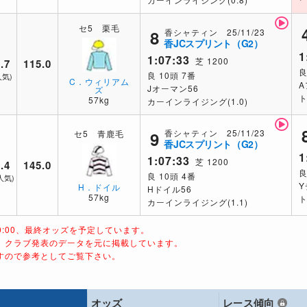
セ5 栗毛
香シャティン 25/11/23
8
香JCスプリント（G2）
1
1:07:33
芝 1200
.7
115.0
良
良 10頭 7番
人気)
C．ウィリアム
A
Jオーマン56
ズ
ト
57kg
カーインライジング(1.0)
香シャティン 25/11/23
セ5 青鹿毛
9
香JCスプリント（G2）
1
1:07:33
芝 1200
.4
145.0
良
良 10頭 4番
人気)
Y
H．ドイル
Hドイル56
57kg
ト
カーインライジング(1.1)
10:00、最終オッズを予定しています。
で、クラブ発表のデータを元に掲載しています。
ますので参考としてご覧下さい。
オッズ
レース傾向