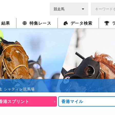
・結果
特集レース
データ検索
:55発走 シャティン競馬場
香港スプリント
香港マイル