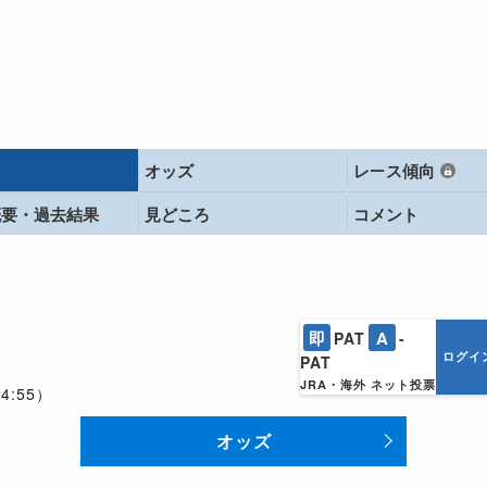
オッズ
レース傾向
概要・
過去結果
見どころ
コメント
即
A
PAT
-
ログイ
PAT
JRA・海外 ネット投票
4:55）
オッズ