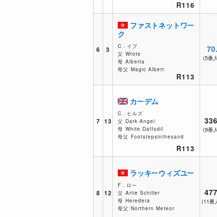
R116
ファストネットワー
ク
C．イプ
70
6
3
父
Wrote
(5番
母
Alberta
母父
Magic Albert
R113
カーデム
C．ヒルズ
336
7
13
父
Dark Angel
母
White Daffodil
(9番
母父
Footstepsinthesand
R113
ラッキーウィズユー
F．ロー
477
8
12
父
Artie Schiller
母
Heredera
(11番
母父
Northern Meteor