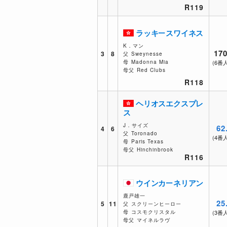
R119
ラッキースワイネス
K．マン
170
3
8
父
Sweynesse
母
Madonna Mia
(6番
母父
Red Clubs
R118
ヘリオスエクスプレ
ス
J．サイズ
62
4
6
父
Toronado
(4番
母
Paris Texas
母父
Hinchinbrook
R116
ウインカーネリアン
鹿戸雄一
25
5
11
父
スクリーンヒーロー
母
コスモクリスタル
(3番
母父
マイネルラヴ