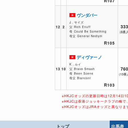
R107
ヴンダバー
J．サイズ
333
12
2
父
Rich Enuff
母
Could Be Something
(8番
母父
General Nediym
R105
ディヴァーノ
K．ルイ
760
13
10
父
Brave Smash
母
Been Scene
(13番
母父
Bianconi
R103
※HKJCオッズの更新日時は12月14日
※HKJCは香港ジョッキークラブの略
※HKJCオッズはJRAオッズと異なり
トップ
出馬表