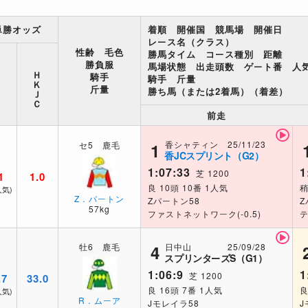
単勝オッズ
着順 開催国 競馬場 開催日
レース名（クラス）
性齢 毛色
勝馬タイム コース種別 距離
勝負服
馬場状態 出走頭数 ゲート番 人
ＨＫＪＣ
騎手
騎手 斤量
斤量
勝ち馬（または2着馬）（着差）
前走
香シャティン 25/11/23
セ5 鹿毛
1
香JCスプリント（G2）
1:07:33
1
芝 1200
1
1.0
良 10頭 10番 1人気
稍
人気)
Z．パートン
Zパートン58
Z
57kg
ファストネットワーク(-0.5)
テ
日中山 25/09/28
牡6 鹿毛
4
スプリンターズS（G1）
1:06:9
1
芝 1200
.7
33.0
良 16頭 7番 1人気
良
人気)
R．ムーア
Jモレイラ58
J