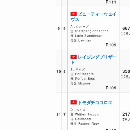
R111
ビューティーウェイ
ヴス
A．クルーズ
667
9
9
父
Starspangledbanner
(12番
母
Little Sweetheart
母父
Lawman
R109
レイジングブリザー
ド
J．サイズ
350
10
5
父
Per Incanto
(10番
母
Perfect Beat
母父
Magnus
R109
トモダチココロエ
D．ヘイズ
217
11
7
父
Written Tycoon
母
Rainbeam
(7番
母父
Fastnet Rock