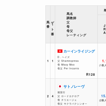
馬名
調教師
ゲート番
馬
父
J
番
母
R
母父
A
レーティング
カーインライジング
D．ヘイズ
1.
1
1
父
Shamexpress
母
Missy Moo
(1番
母父
Per Incanto
R128
サトノレーヴ
堀宣行
15
2
4
父
ロードカナロア
母
チリエージェ
(2番
母父
サクラバクシンオー