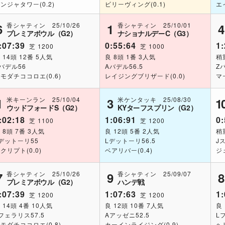
ンジャタワー(0.2)
ビリーヴィング(0.1)
エ
香シャティン 25/10/26
香シャティン 25/10/01
6
1
4
プレミアボウル（G2）
ナショナルデーC（G3）
:07:39
0:55:64
1:
芝 1200
芝 1000
 14頭 12番 5人気
良 8頭 1番 3人気
稍
バデル56
Aバデル56.5
Z
モダチココロエ(0.6)
レイジングブリザード(0.0)
マ
米キーンラン 25/10/04
米ケンタッキ 25/08/30
1
3
1
ウッドフォードS（G2）
KYターフスプリン（G2）
:02:18
1:06:91
0:
芝 1100
芝 1200
 8頭 7番 3人気
良 12頭 5番 2人気
稍
デットーリ55
Lデットーリ56.5
J
クリプト(0.0)
ベアリバー(0.4)
ジ
香シャティン 25/10/26
香シャティン 25/09/07
7
9
8
プレミアボウル（G2）
ハンデ戦
:07:39
1:07:63
1:
芝 1200
芝 1200
 14頭 4番 10人気
良 12頭 10番 7人気
良 
フェラリス57.5
Aアッゼニ52.5
L
モダチココロエ(0.8)
カーインライジング(0.9)
ヘ