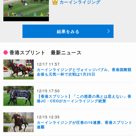
カーインライジング
結果をみる
香港スプリント 最新ニュース
12/17 11:57
カーインライジングとヴォイッジバブル、香港国際競
走後も元気一杯で次戦は1月25日
12/15 17:50
【香港スプリント】「この惑星の馬とは思えない」香
港JC・CEOがカーインライジング絶賛
12/15 12:35
​カーインライジングが圧巻の16連勝、香港スプリント
連覇