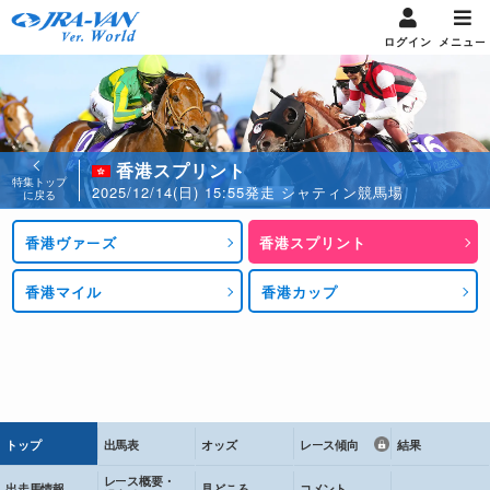
ログイン
メニュー
香港スプリント
特集トップ
2025/12/14(日) 15:55発走 シャティン競馬場
に戻る
香港ヴァーズ
香港スプリント
香港マイル
香港カップ
トップ
出馬表
オッズ
レース傾向
結果
レース概要・
出走馬情報
見どころ
コメント