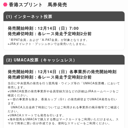
香港スプリント 馬券発売
(1) インターネット投票
発売開始時刻：12月14日（日）7:00
発売締切時刻：各レース発走予定時刻2分前
「即PAT会員」および「A-PAT会員」が対象となります。
※JRAダイレクト・プッシュホンでは発売いたしません。
(2) UMACA投票（キャッシュレス）
発売開始時刻：12月14日（日）各事業所の発売開始時刻
発売締切時刻：各レース発走予定時刻2分前
当日に中央競馬の発売を行う競馬場・ウインズ等の「UMACA投票機」において
発売します。
※UMACA投票の発売事業所や会員登録方法などの詳細はJRAホームページをご
確認ください。
※一部の事業所を除き、香港カップ（G1）の発売締切までUMACA発売を行い
ます。
UMACA入出金終了時刻についてはご利用される事業所の掲示物等でご確認く
ださい。
※UMACAスマートでも発売を行います。
※海外競馬をUMACAで購入する際はマークカードをご利用いただけません。ス
マホで簡単に買い目が作成できる、便利なスマッピーをご利用ください。