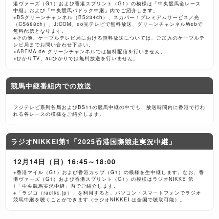
港ヴァーズ（G1）および香港スプリント（G1）の模様は「中央競馬全レース
中継」および「中央競馬パドック中継」内でご紹介します。
※BSグリーンチャンネル（BS234ch）、スカパー！プレミアムサービス／光
（CS688ch）、J:COM、eo光テレビで無料放送、グリーンチャンネルWebで
無料配信となります。
※その他、ケーブルテレビ局における無料放送については、ご加入のケーブルテ
レビ局までお問い合わせ下さい。
※ABEMA de グリーンチャンネルでは無料配信を行いません。
※ひかりTV、auひかりでは無料放送を行いません。
競馬中継番組内での放送
フジテレビ系列各局およびBS11の競馬中継の中でも、放送時間内に香港で行わ
れる各レースの模様をご紹介します。
ラジオNIKKEI第1「2025香港国際競走実況中継」
12月14日（日）16:45～18:00
※香港マイル（G1）および香港カップ（G1）の模様を生中継します。なお、香
港ヴァーズ（G1）および香港スプリント（G1）の模様はラジオNIKKEI第
1「中央競馬実況中継」内でご紹介します。
※「ラジコ（radiko.jp）」を利用すると、パソコン・スマートフォンでラジオ
競馬中継を聴くことができます（ラジオNIKKEI は全国で聴取可能）。