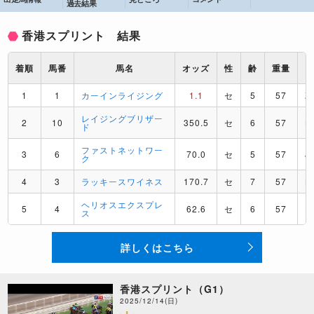
過去結果
香港スプリント 結果
着順
馬番
馬名
オッズ
性
齢
重量
1
1
カーインライジング
1.1
セ
5
57
Z
レイジングブリザー
2
10
350.5
セ
6
57
B
ド
ファストネットワー
3
6
70.0
セ
5
57
J
ク
4
3
ラッキースワイネス
170.7
セ
7
57
K
ヘリオスエクスプレ
5
4
62.6
セ
6
57
H
ス
詳しくはこちら
香港スプリント（G1）
2025/12/14(日)