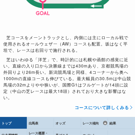
芝コースをメーントラックとし、内側には主にローカル戦で
使用されるオールウェザー（AW）コースも配置。坂はなく平
坦で、レースは右回りで施行される。
芝はいわゆる「洋芝」で、時計的には札幌や函館の感覚に近
い。直線の入り口から決勝線までは430mあり、京都競馬場の
外回りより26m長い。新潟競馬場と同様、4コーナーから奥へ
1000mの直線コースも伸びている。最大幅員の30.5mは中山競
馬場の32mよりやや狭いが、国際G1はフルゲートが14頭に設
定（中山の芝レースは最大18頭）されており大きな影響はな
い。
コースについて詳しくみる
トップ
出馬表
オッズ
レース傾向
結果
レース概要・