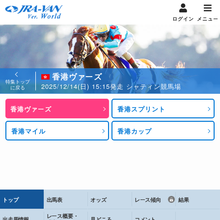
ログイン
メニュー
香港ヴァーズ
特集トップ
2025/12/14(日) 15:15発走 シャティン競馬場
に戻る
香港ヴァーズ
香港スプリント
香港マイル
香港カップ
トップ
出馬表
オッズ
レース傾向
結果
レース概要・
出走馬情報
見どころ
コメント