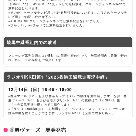
（CS688ch）、J:COM、eo光テレビで無料放送、グリーンチャンネルWebで
無料配信となります。
※その他、ケーブルテレビ局における無料放送については、ご加入のケーブルテ
レビ局までお問い合わせ下さい。
※ABEMA de グリーンチャンネルでは無料配信を行いません。
※ひかりTV、auひかりでは無料放送を行いません。
競馬中継番組内での放送
フジテレビ系列各局およびBS11の競馬中継の中でも、放送時間内に香港で行わ
れる各レースの模様をご紹介します。
ラジオNIKKEI第1「2025香港国際競走実況中継」
12月14日（日）16:45～18:00
※香港マイル（G1）および香港カップ（G1）の模様を生中継します。なお、香
港ヴァーズ（G1）および香港スプリント（G1）の模様はラジオNIKKEI第
1「中央競馬実況中継」内でご紹介します。
※「ラジコ（radiko.jp）」を利用すると、パソコン・スマートフォンでラジオ
競馬中継を聴くことができます（ラジオNIKKEI は全国で聴取可能）。
香港ヴァーズ 馬券発売