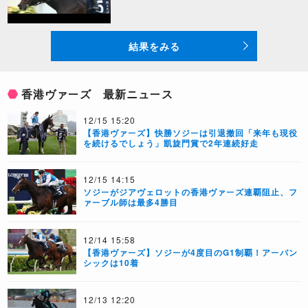
結果をみる
香港ヴァーズ 最新ニュース
12/15 15:20
【香港ヴァーズ】快勝ソジーは引退撤回「来年も現役
を続けるでしょう」凱旋門賞で2年連続好走
12/15 14:15
​ソジーがジアヴェロットの香港ヴァーズ連覇阻止、フ
ァーブル師は最多4勝目
12/14 15:58
【香港ヴァーズ】ソジーが4度目のG1制覇！アーバン
シックは10着
12/13 12:20