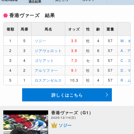
過去結果
香港ヴァーズ 結果
着順
馬番
馬名
オッズ
性
齢
重量
1
5
ソジー
3.5
牡
4
57
M．ギ
2
3
ジアヴェロット
3.9
牡
6
57
A．ア
3
4
ゴリアット
7.3
セ
5
57
C．ス
4
2
アルリファー
9.1
牡
5
57
D．マ
5
1
ロスアンゼルス
10.3
牡
4
57
R．ム
詳しくはこちら
香港ヴァーズ（G1）
2025/12/14(日)
ソジー