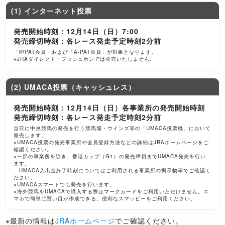
(1) インターネット投票
発売開始時刻：12月14日（日）7:00
発売締切時刻：各レース発走予定時刻2分前
「即PAT会員」および「A-PAT会員」が対象となります。
※JRAダイレクト・プッシュホンでは発売いたしません。
(2) UMACA投票（キャッシュレス）
発売開始時刻：12月14日（日）各事業所の発売開始時刻
発売締切時刻：各レース発走予定時刻2分前
当日に中央競馬の発売を行う競馬場・ウインズ等の「UMACA投票機」において
発売します。
※UMACA投票の発売事業所や会員登録方法などの詳細はJRAホームページをご
確認ください。
※一部の事業所を除き、香港カップ（G1）の発売締切までUMACA発売を行い
ます。
UMACA入出金終了時刻についてはご利用される事業所の掲示物等でご確認く
ださい。
※UMACAスマートでも発売を行います。
※海外競馬をUMACAで購入する際はマークカードをご利用いただけません。ス
マホで簡単に買い目が作成できる、便利なスマッピーをご利用ください。
※最新の情報は
JRAホームページ
でご確認ください。