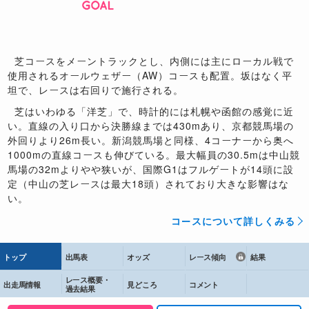
芝コースをメーントラックとし、内側には主にローカル戦で
使用されるオールウェザー（AW）コースも配置。坂はなく平
坦で、レースは右回りで施行される。
芝はいわゆる「洋芝」で、時計的には札幌や函館の感覚に近
い。直線の入り口から決勝線までは430mあり、京都競馬場の
外回りより26m長い。新潟競馬場と同様、4コーナーから奥へ
1000mの直線コースも伸びている。最大幅員の30.5mは中山競
馬場の32mよりやや狭いが、国際G1はフルゲートが14頭に設
定（中山の芝レースは最大18頭）されており大きな影響はな
い。
コースについて詳しくみる
トップ
出馬表
オッズ
レース傾向
結果
レース概要・
出走馬情報
見どころ
コメント
過去結果