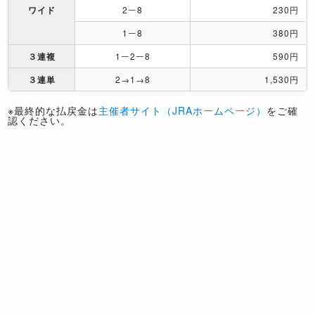
ワイド
2ー8
230円
1ー8
380円
３連複
1ー2ー8
590円
３連単
2→1→8
1,530円
※最終的な払戻金は
主催者サイト（JRAホームページ）
をご確
認ください。