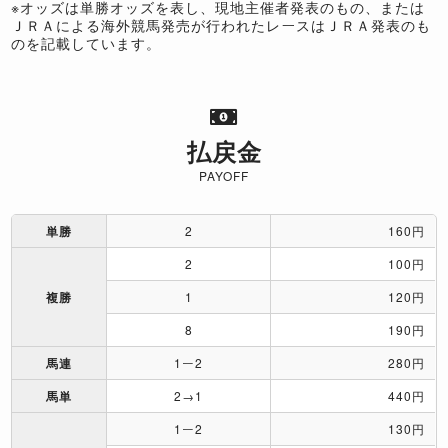
※オッズは単勝オッズを表し、現地主催者発表のもの、または
ＪＲＡによる海外競馬発売が行われたレースはＪＲＡ発表のも
のを記載しています。
払戻金
PAYOFF
単勝
2
160円
2
100円
複勝
1
120円
8
190円
馬連
1ー2
280円
馬単
2→1
440円
1ー2
130円