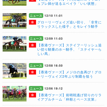
ュプレ師が送るエベイラ「いい状態」
ニュース
12/10 11:01
グローリーヴェイズ追い切り、「非常に
リラックスした様子」とモレイラ騎手
ニュース
12/09 11:03
【香港ヴァーズ】ステイフーリッシュ追
い切り騎乗のホー騎手、「ステイヤーら
しい馬」
ニュース
12/08 16:50
【香港ヴァーズ】メジロの血再び！グロ
ーリーヴェイズ2年ぶり制覇を狙う
ニュース
12/06 19:12
【香港ヴァーズ】前哨戦逃げ切りのリラ
イアブルチーム「枠順とペース次第」