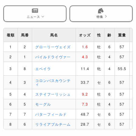
ニュース
特集
着順
馬番
馬名
オッズ
性
齢
重量
1
2
グローリーヴェイズ
1.6
牡
6
57
2
1
パイルドライヴァー
4.3
牡
4
57
3
8
エベイラ
11.4
牝
4
55.5
コロンバスカウンテ
4
3
33.7
セ
6
57
ィ
5
4
ステイフーリッシュ
9.2
牡
6
57
6
5
モーグル
7.3
牡
4
57
7
7
バターフィールド
48.7
セ
6
57
8
6
リライアブルチーム
28.7
セ
6
57