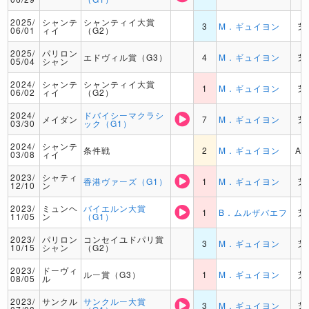
2025/
シャンテ
シャンティイ大賞
3
M．ギュイヨン
芝
06/01
ィイ
（G2）
2025/
パリロン
エドヴィル賞（G3）
4
M．ギュイヨン
芝
05/04
シャン
2024/
シャンテ
シャンティイ大賞
1
M．ギュイヨン
芝
06/02
ィイ
（G2）
2024/
ドバイシーマクラシ
メイダン
7
M．ギュイヨン
芝
03/30
ック（G1）
2024/
シャンテ
条件戦
2
M．ギュイヨン
A
03/08
ィイ
2023/
シャティ
香港ヴァーズ（G1）
1
M．ギュイヨン
芝
12/10
ン
2023/
ミュンヘ
バイエルン大賞
1
B．ムルザバエフ
芝
11/05
ン
（G1）
2023/
パリロン
コンセイユドパリ賞
3
M．ギュイヨン
芝
10/15
シャン
（G2）
2023/
ドーヴィ
ルー賞（G3）
1
M．ギュイヨン
芝
08/05
ル
2023/
サンクル
サンクルー大賞
3
M．ギュイヨン
芝