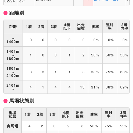
02/24
ィイ
距離別
4着
出走
連対
3着
距離
1着
2着
3着
勝率
以下
回数
率
内率
～
0
0
0
0
0
0%
0%
0%
1400m
1401m
～
1
0
0
1
2
50%
50%
50%
1800m
1801m
～
3
3
1
1
8
38%
75%
88%
2100m
2101m
4
1
4
4
13
31%
38%
69%
～
馬場状態別
馬場
4着
出走
連対
3着
1着
2着
3着
勝率
状態
以下
回数
率
内率
良馬場
4
2
0
2
8
50%
75%
75%