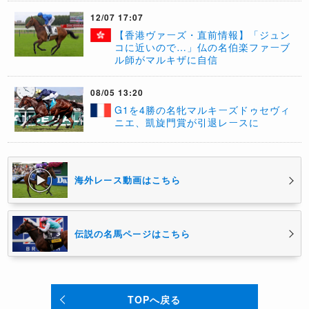
12/07 17:07
【香港ヴァーズ・直前情報】「ジュン
コに近いので…」仏の名伯楽ファーブ
ル師がマルキザに自信
08/05 13:20
​G1を4勝の名牝マルキーズドゥセヴィ
ニエ、凱旋門賞が引退レースに
海外レース動画はこちら
伝説の名馬ページはこちら
TOPへ戻る