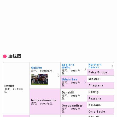
血統図
Northern
Sadler's
Dancer
Wells
Galileo
鹿毛 1981年
鹿毛 1998年生
Fairy Bridge
生
Miswaki
Urban Sea
栗毛 1989年
生
Allegretta
Intello
鹿毛 2010年
生
Danzig
Danehill
鹿毛 1986年
生
Razyana
Impressionnante
鹿毛 2003年生
Kaldoun
Occupandiste
鹿毛 1993年
生
Only Seule
Hail To