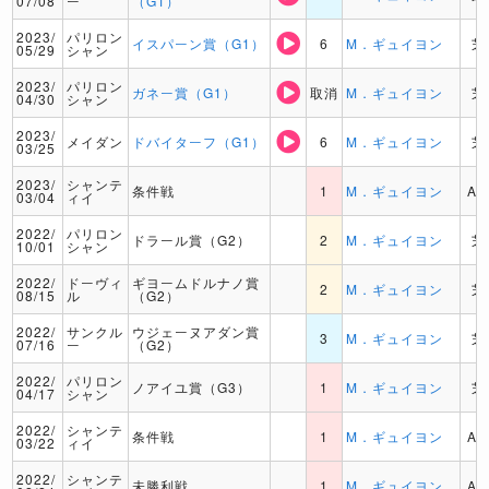
07/08
ー
（G1）
2023/
パリロン
イスパーン賞（G1）
6
M．ギュイヨン
芝
05/29
シャン
2023/
パリロン
ガネー賞（G1）
取消
M．ギュイヨン
芝
04/30
シャン
2023/
メイダン
ドバイターフ（G1）
6
M．ギュイヨン
芝
03/25
2023/
シャンテ
条件戦
1
M．ギュイヨン
A
03/04
ィイ
2022/
パリロン
ドラール賞（G2）
2
M．ギュイヨン
芝
10/01
シャン
2022/
ドーヴィ
ギヨームドルナノ賞
2
M．ギュイヨン
芝
08/15
ル
（G2）
2022/
サンクル
ウジェーヌアダン賞
3
M．ギュイヨン
芝
07/16
ー
（G2）
2022/
パリロン
ノアイユ賞（G3）
1
M．ギュイヨン
芝
04/17
シャン
2022/
シャンテ
条件戦
1
M．ギュイヨン
A
03/22
ィイ
2022/
シャンテ
未勝利戦
1
M．ギュイヨン
A