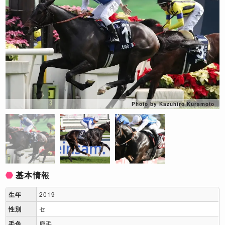
Photo by Kazuhiro Kuramoto
基本情報
生年
2019
性別
セ
毛色
鹿毛