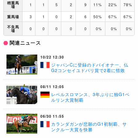
稍重馬
1
1
5
2
9
11%
22%
78%
場
重馬場
3
1
0
2
6
50%
67%
67%
不良馬
0
0
0
0
0
0%
0%
0%
場
関連ニュース
10/22 12:30
ジャパンCに登録のドバイオナー、仏
G2コンセイユドパリ賞で2着に惜敗
08/11 12:05
​レベルスロマンス、3年ぶりに独G1ベ
ルリン大賞制覇
06/30 11:55
​カランダガンが悲願のG1初制覇、サ
ンクルー大賞を快勝