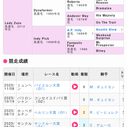
Roberto
Reason
鹿毛 1969年
生
Bramalea
Dynaformer
黒鹿毛 1985年生
His Majesty
Andover Way
鹿毛 1978年
生
On The Trail
Lady Zuzu
黒鹿毛 2012
年生
Seattle Slew
A.P. Indy
鹿毛 1989年
Weekend
生
Surprise
Indy Pick
黒鹿毛 1998年生
Mr.
Fantastic
Prospector
Find
黒鹿毛 1986
Blitey
年生
競走成績
ト
開催日
場所
レース名
動画
着順
騎手
ッ
2025/
ミュンヘ
バイエルン大賞
6
M．ギュイヨン
芝
11/08
ン
（G1）
2025/
パリロン
コンセイユドパリ賞
5
M．ギュイヨン
芝
10/19
シャン
（G2）
2025/
ホッペガ
ベルリン大賞（G1）
2
R．ピーヒュレク
芝
08/10
ルテン
2025/
サンクル
サンクルー大賞
3
C．デムーロ
芝
06/29
ー
（G1）