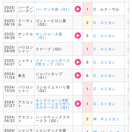
2025/
バーデン
バーデン大賞（G1）
1
C．ルクーヴル
芝
09/07
バーデン
2025/
ドーヴィ
ゴントービロン賞
2
C．スミヨン
芝
08/16
ル
（G3）
2025/
サンクル
サンクルー大賞
5
C．スミヨン
芝
06/29
ー
（G1）
2025/
パリロン
ラクープ（G3）
1
C．スミヨン
芝
06/08
シャン
2025/
シャティ
クイーンエリザベス
9
C．スミヨン
芝
04/27
ン
2世カップ（G1）
2024/
ジャパンカップ
東京
6
C．スミヨン
芝
11/24
（G1）
2024/
パリロン
コンセイユドパリ賞
1
C．スミヨン
芝
10/20
シャン
（G2）
キングジョージ6世
2024/
アスコッ
＆クイーンエリザベ
1
C．スミヨン
芝
07/27
ト
スステークス（G1）
2024/
アスコッ
ハードウィックステ
2
M．ギュイヨン
芝
06/22
ト
ークス（G2）
2024/
シャンテ
シャンティイ大賞
4
W．ビュイック
芝