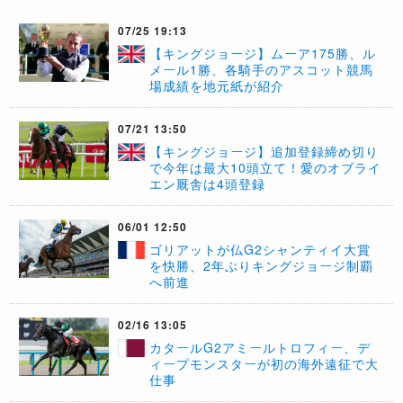
07/25 19:13
【キングジョージ】ムーア175勝、ル
メール1勝、各騎手のアスコット競馬
場成績を地元紙が紹介
07/21 13:50
【キングジョージ】追加登録締め切り
で今年は最大10頭立て！愛のオブライ
エン厩舎は4頭登録
06/01 12:50
ゴリアットが仏G2シャンティイ大賞
を快勝、2年ぶりキングジョージ制覇
へ前進
02/16 13:05
​カタールG2アミールトロフィー、デ
ィープモンスターが初の海外遠征で大
仕事