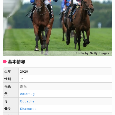
Photo by Getty Images
基本情報
生年
2020
性別
セ
毛色
鹿毛
父
Adlerflug
母
Gouache
母父
Shamardal