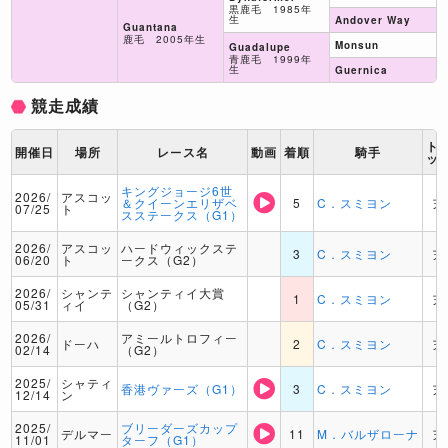
黒鹿毛 1985年
生
Andover Way
Guantana
鹿毛 2005年生
Monsun
Guadalupe
青鹿毛 1999年
生
Guernica
競走成績
ト
開催日
場所
レース名
動画
着順
騎手
ッ
キングジョージ6世
2026/
アスコッ
＆クイーンエリザベ
5
C．スミヨン
芝
07/25
ト
スステークス（G1）
2026/
アスコッ
ハードウィックステ
3
C．スミヨン
芝
06/20
ト
ークス（G2）
2026/
シャンテ
シャンティイ大賞
1
C．スミヨン
芝
05/31
ィイ
（G2）
2026/
アミールトロフィー
ドーハ
2
C．スミヨン
芝
02/14
（G2）
2025/
シャティ
香港ヴァーズ（G1）
3
C．スミヨン
芝
12/14
ン
2025/
ブリーダーズカップ
デルマー
11
M．バルザローナ
芝
11/01
ターフ（G1）