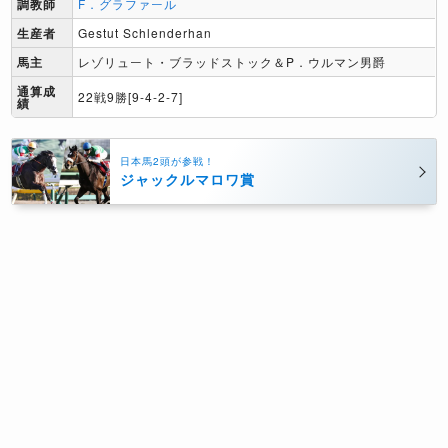
調教師
F．グラファール
生産者
Gestut Schlenderhan
馬主
レゾリュート・ブラッドストック＆P．ウルマン男爵
通算成
22戦9勝[9-4-2-7]
績
日本馬2頭が参戦！
ジャックルマロワ賞