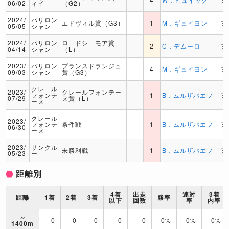
06/02
ィイ
（G2）
2024/
パリロン
エドヴィル賞（G3）
1
M．ギュイヨン
芝
05/05
シャン
2024/
パリロン
ロードシーモア賞
2
C．デムーロ
芝
04/14
シャン
（L）
2023/
パリロン
プランスドランジュ
4
M．ギュイヨン
芝
09/03
シャン
賞（G3）
クレール
2023/
クレールフォンテー
フォンテ
1
B．ムルザバエフ
芝
07/29
ヌ賞（L）
ーヌ
クレール
2023/
フォンテ
条件戦
1
B．ムルザバエフ
芝
06/30
ーヌ
2023/
サンクル
未勝利戦
1
B．ムルザバエフ
芝
05/23
ー
距離別
4着
出走
連対
3着
距離
1着
2着
3着
勝率
以下
回数
率
内率
～
0
0
0
0
0
0%
0%
0%
1400m