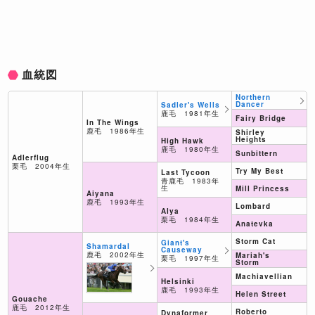
血統図
Northern
Dancer
Sadler's Wells
鹿毛 1981年生
Fairy Bridge
In The Wings
鹿毛 1986年生
Shirley
Heights
High Hawk
鹿毛 1980年生
Sunbittern
Adlerflug
栗毛 2004年生
Try My Best
Last Tycoon
青鹿毛 1983年
生
Mill Princess
Aiyana
鹿毛 1993年生
Lombard
Alya
栗毛 1984年生
Anatevka
Storm Cat
Giant's
Shamardal
Causeway
鹿毛 2002年生
Mariah's
栗毛 1997年生
Storm
Machiavellian
Helsinki
鹿毛 1993年生
Helen Street
Gouache
鹿毛 2012年生
Roberto
Dynaformer