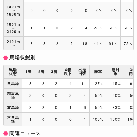
1401m
～
0
0
0
0
0
0%
0%
0%
1800m
1801m
～
1
1
0
2
4
25%
50%
50%
2100m
2101m
8
3
2
5
18
44%
61%
72%
～
馬場状態別
馬場
4着
出走
連対
3着
1着
2着
3着
勝率
状態
以下
回数
率
内
良馬場
3
2
2
4
11
27%
45%
64
稍重馬
2
0
0
2
4
50%
50%
50
場
重馬場
3
2
0
1
6
50%
83%
83
不良馬
1
0
0
0
1
100%
100%
100
場
関連ニュース