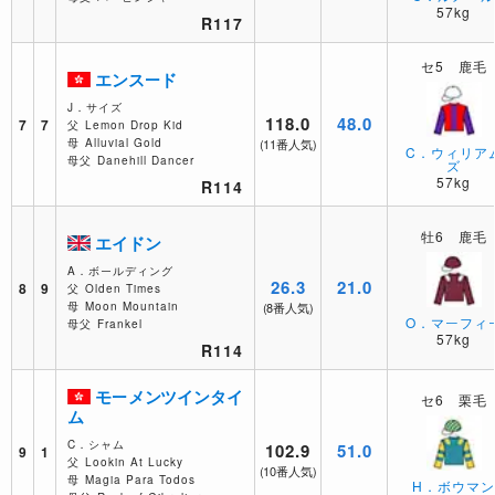
57kg
R117
セ5 鹿毛
エンスード
J．サイズ
118.0
48.0
7
7
父
Lemon Drop Kid
母
Alluvial Gold
(11番人気)
C．ウィリア
母父
Danehill Dancer
ズ
57kg
R114
牡6 鹿毛
エイドン
A．ボールディング
26.3
21.0
8
9
父
Olden Times
母
Moon Mountain
(8番人気)
O．マーフィ
母父
Frankel
57kg
R114
モーメンツインタイ
セ6 栗毛
ム
C．シャム
102.9
51.0
9
1
父
Lookin At Lucky
(10番人気)
母
Magia Para Todos
H．ボウマ