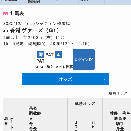
過去結果
出馬表
2025/12/14(日)シャティン競馬場
香港ヴァーズ（G1）
4R
3歳以上 芝2400m（右）11頭
15:15発走（現地時間：2025/12/14 14:15）
即
A
PAT
-
ログイン
PAT
JRA・海外 ネット投票
オッズ
最終オッズ
単勝オッズ
馬名
調教師
性齢 毛色
ゲート番
馬
父
勝負服
ＨＫＪＣ
J
番
母
騎手
R
母父
斤量