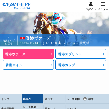
ログイン
メニュー
香港ヴァーズ
特集トップ
2025/12/14(日) 15:15発走 シャティン競馬場
に戻る
香港ヴァーズ
香港スプリント
香港マイル
香港カップ
トップ
出馬表
オッズ
レース傾向
結果
レース概要・
出走馬情報
見どころ
コメント