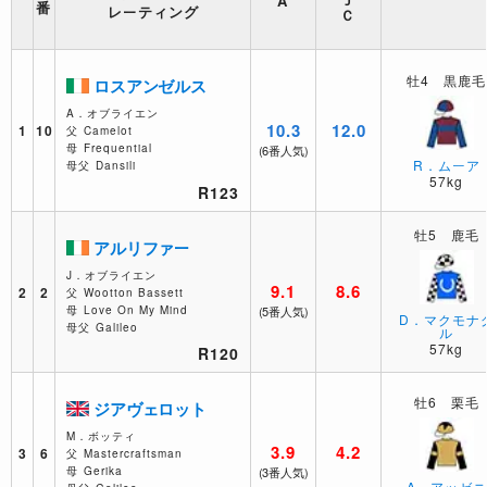
A
レーティング
牡4 黒鹿毛
ロスアンゼルス
A．オブライエン
10.3
12.0
1
10
父
Camelot
母
Frequential
(6番人気)
R．ムーア
母父
Dansili
57kg
R123
牡5 鹿毛
アルリファー
J．オブライエン
9.1
8.6
2
2
父
Wootton Bassett
母
Love On My Mind
(5番人気)
D．マクモナ
母父
Galileo
ル
57kg
R120
牡6 栗毛
ジアヴェロット
M．ボッティ
3.9
4.2
3
6
父
Mastercraftsman
母
Gerika
(3番人気)
A．アッゼニ