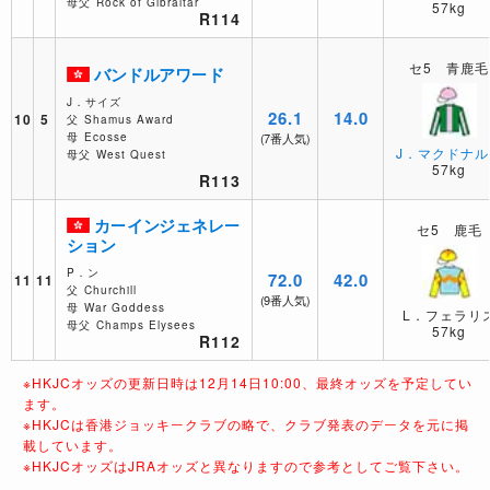
母父
Rock of Gibraltar
57kg
R114
セ5 青鹿毛
バンドルアワード
J．サイズ
26.1
14.0
10
5
父
Shamus Award
母
Ecosse
(7番人気)
J．マクドナル
母父
West Quest
57kg
R113
カーインジェネレー
セ5 鹿毛
ション
P．ン
72.0
42.0
11
11
父
Churchill
(9番人気)
母
War Goddess
L．フェラリ
母父
Champs Elysees
57kg
R112
※HKJCオッズの更新日時は12月14日10:00、最終オッズを予定してい
ます。
※HKJCは香港ジョッキークラブの略で、クラブ発表のデータを元に掲
載しています。
※HKJCオッズはJRAオッズと異なりますので参考としてご覧下さい。