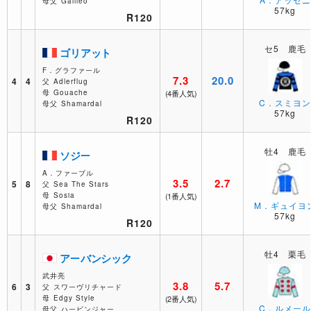
母父
Galileo
57kg
R120
セ5 鹿毛
ゴリアット
F．グラファール
7.3
20.0
4
4
父
Adlerflug
母
Gouache
(4番人気)
C．スミヨ
母父
Shamardal
57kg
R120
牡4 鹿毛
ソジー
A．ファーブル
3.5
2.7
5
8
父
Sea The Stars
母
Sosia
(1番人気)
M．ギュイヨ
母父
Shamardal
57kg
R120
牡4 栗毛
アーバンシック
武井亮
3.8
5.7
6
3
父
スワーヴリチャード
母
Edgy Style
(2番人気)
C．ルメー
母父
ハービンジャー