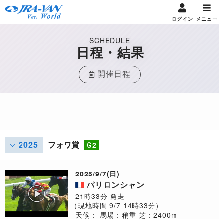
ログイン
メニュー
SCHEDULE
日程・結果
開催日程
2025
フォワ賞
G2
2025/9/7(日)
パリロンシャン
21時33分 発走
（現地時間 9/7 14時33分）
天候：
馬場：稍重
芝：2400m