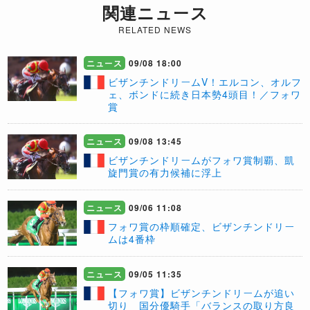
関連ニュース
RELATED NEWS
ニュース
09/08 18:00
ビザンチンドリームV！エルコン、オルフ
ェ、ボンドに続き日本勢4頭目！／フォワ
賞
ニュース
09/08 13:45
​ビザンチンドリームがフォワ賞制覇、凱
旋門賞の有力候補に浮上
ニュース
09/06 11:08
フォワ賞の枠順確定、ビザンチンドリー
ムは4番枠
ニュース
09/05 11:35
【フォワ賞】ビザンチンドリームが追い
切り 国分優騎手「バランスの取り方良