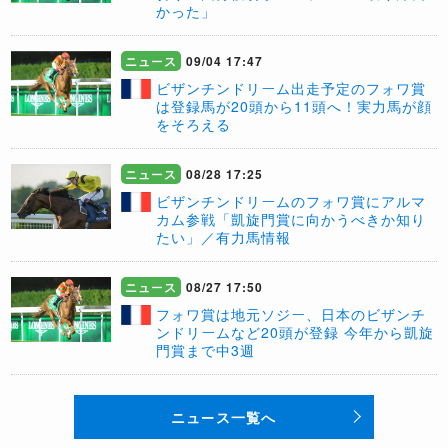
かった」
ニュース
09/04 17:47
ビザンチンドリーム出走予定のフォワ賞
は登録馬が20頭から11頭へ！実力馬が顔
をそろえる
ニュース
08/28 17:25
ビザンチンドリームのフォワ賞にアルマ
カム参戦「凱旋門賞に向かうべきか知り
たい」／有力馬情報
ニュース
08/27 17:50
フォワ賞は地元ソジー、日本のビザンチ
ンドリームなど20頭が登録 今年から凱旋
門賞まで中3週
ニュース一覧へ