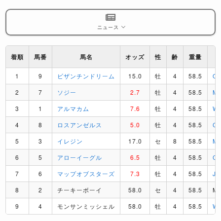
ニュース
着順
馬番
馬名
オッズ
性
齢
重量
1
9
ビザンチンドリーム
15.0
牡
4
58.5
O
2
7
ソジー
2.7
牡
4
58.5
M
3
1
アルマカム
7.6
牡
4
58.5
W
4
8
ロスアンゼルス
5.0
牡
4
58.5
C
5
3
イレジン
17.0
セ
8
58.5
M
6
5
アローイーグル
6.5
牡
4
58.5
C
7
6
マップオブスターズ
7.3
牡
4
58.5
J
8
2
チーキーボーイ
58.0
セ
4
58.5
M
9
4
モンサンミッシェル
58.0
牡
4
58.5
W